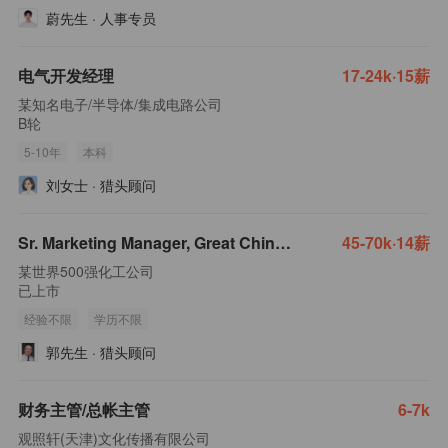
蔚先生
·
人事专员
电气开发经理
17-24k·15薪
某知名电子/半导体/集成电路公司
B轮
5-10年
本科
刘女士
·
猎头顾问
Sr. Marketing Manager, Great China -电子胶
45-70k·14薪
某世界500强化工公司
已上市
经验不限
学历不限
郭先生
·
猎头顾问
财务主管/总帐主管
6-7k
观照轩(天津)文化传播有限公司