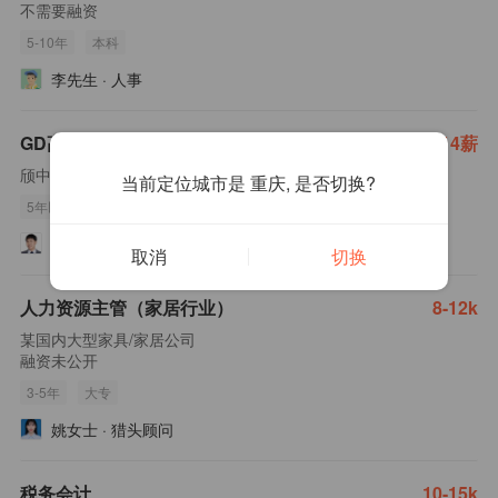
不需要融资
5-10年
本科
李先生
·
人事
GD高级设备工程师（磨划）
8-15k·14薪
颀中科技
当前定位城市是 重庆, 是否切换?
5年以上
本科
罗先生
·
人力资源本部人事专员
取消
切换
人力资源主管（家居行业）
8-12k
某国内大型家具/家居公司
融资未公开
3-5年
大专
姚女士
·
猎头顾问
税务会计
10-15k