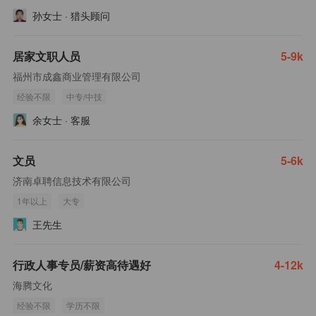
孙女士
·
猎头顾问
居家文职人员
5-9k
福州市成鑫商业管理有限公司
经验不限
中专/中技
余女士
·
客服
文员
5-6k
济南卓聘信息技术有限公司
1年以上
大专
王先生
行政人事专员/薪资高待遇好
4-12k
海腾文化
经验不限
学历不限