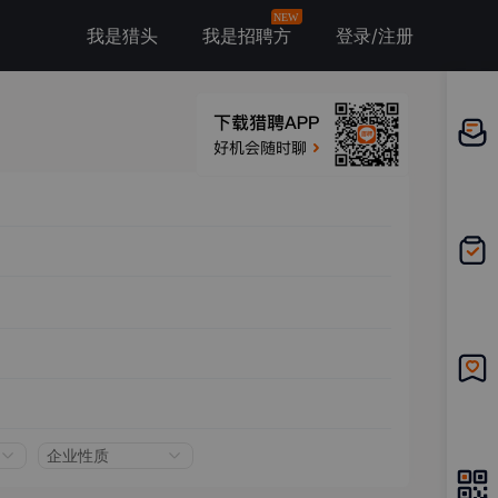
NEW
我是猎头
我是招聘方
登录/注册
邀请应
聘
我的投
递
我的收
藏
企业性质