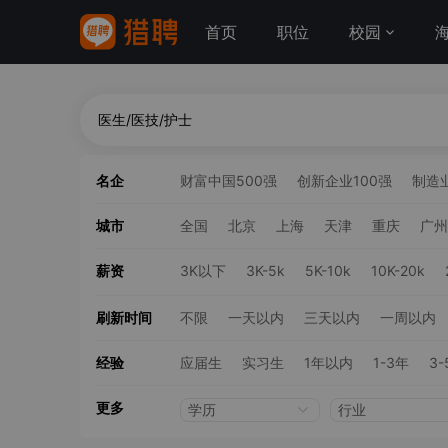
首页
职位
校园
名企
财富中国500强
创新企业100强
制造业
城市
全国
北京
上海
天津
重庆
广州
薪资
3K以下
3K-5k
5K-10k
10K-20k
刷新时间
不限
一天以内
三天以内
一周以内
经验
应届生
实习生
1年以内
1-3年
3-
更多
学历
行业