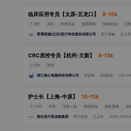
临床应用专员
【
太原-五龙口
】
8-15k
1-3年
本科
年终奖金
股票期权
绩效奖金
五险
爱博诺德(北京)医疗科技股份有限公司
医疗器械
已上市
CRC质控专员
【
杭州-文新
】
8-13k
3-5年
本科
浙江海心智惠科技有限公司
互联网
B轮融资
100-4
护士长
【
上海-中原
】
10-15k
5-10年
本科
五险一金
绩效奖金
团队聚餐
发
固生堂中医连锁集团
医疗机构
已上市
1000-2000