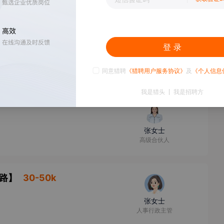
登 录
聚餐
薛先生
同意猎聘
《猎聘用户服务协议》
及
《个人信息
我是猎头
我是招聘方
张女士
高级合伙人
路
】
30-50k
张女士
人事行政主管