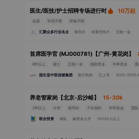
医生/医技/护士招聘专场进行时
10万起
全国
学历不限
经验不限
汇聚众多行业名企
领导好
发展空间大
五险一金
首席医学官 (MJ000781)
【
广州-黄花岗
】
8年以上
硕士
五险一金
绩效奖金
年终奖金
股
固生堂中医连锁集团
医疗机构
已上市
1000-2000
养老管家岗
【
北京-后沙峪
】
15-30k
2年以上
大专
领导好
子女福利
年终奖金
团队
联合投资
保险
融资未公开
10000人以上