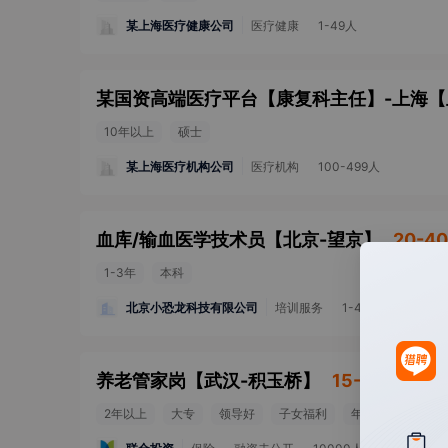
某上海医疗健康公司
医疗健康
1-49人
某国资高端医疗平台【康复科主任】-上海
【
10年以上
硕士
某上海医疗机构公司
医疗机构
100-499人
血库/输血医学技术员
【
北京-望京
】
20-40
1-3年
本科
北京小恐龙科技有限公司
培训服务
1-49人
养老管家岗
【
武汉-积玉桥
】
15-30k
2年以上
大专
领导好
子女福利
年终奖金
团队