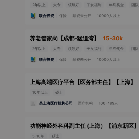
2年以上
大专
领导好
子女福利
年终奖金
团队
联合投资
保险
融资未公开
10000人以上
养老管家岗
【
成都-猛追湾
】
15-30k
2年以上
大专
领导好
子女福利
年终奖金
团队
联合投资
保险
融资未公开
10000人以上
上海高端医疗平台【医务部主任】
【
上海
】
10年以上
硕士
某上海医疗机构公司
医疗机构
100-499人
功能神经外科科副主任 (上海）
【
浦东新区
5-10年
硕士