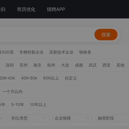
海归
简历优化
猎聘APP
搜索
500强
专精特新企业
高新技术企业
独角兽
深圳
苏州
南京
杭州
大连
成都
武汉
西安
其他
20K-40k
40K-60k
60K以上
自定义
一个月以内
5年
5-10年
10年以上
职位类型
企业规模
融资阶段