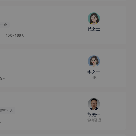
一金
代女士
100-499人
李女士
HR
99人
展空间大
熊先生
招聘经理
人