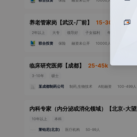
联合投资
保险
融资未公开
10000人以上
养老管家岗
【
武汉-厂前
】
15-30k
2年以上
大专
领导好
子女福利
年终奖金
团队
联合投资
保险
融资未公开
10000人以上
临床研究医师
【
成都
】
25-45k
3-10年
硕士
某成都制药公司
制药,生物技术
A轮融资
100-499人
内科专家（内分泌或消化领域）
【
北京-大望
10年以上
本科
莱铂尼(北京)
医疗机构
50-99人