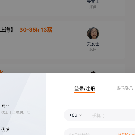
关女士
顾问
上海
】
30-35k·13薪
关女士
顾问
k
张女士
登录/注册
密码登录
老师
+86
聚餐
薛先生
获取验证