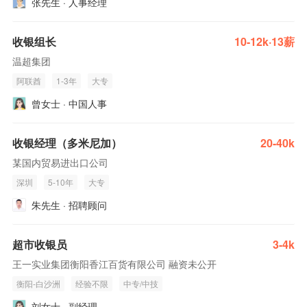
张先生 · 人事经理
收银组长
10-12k·13薪
温超集团
阿联酋
1-3年
大专
曾女士 · 中国人事
收银经理（多米尼加）
20-40k
某国内贸易进出口公司
深圳
5-10年
大专
朱先生 · 招聘顾问
超市收银员
3-4k
王一实业集团衡阳香江百货有限公司 融资未公开
衡阳-白沙洲
经验不限
中专/中技
刘女士 · 副经理