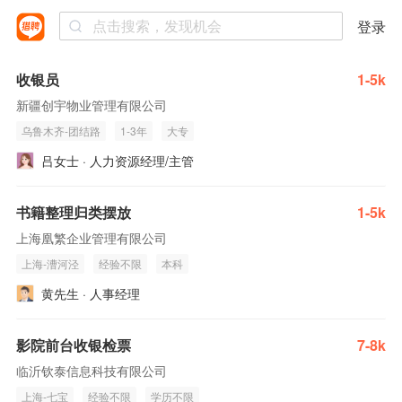
登录
收银员
1-5k
新疆创宇物业管理有限公司
乌鲁木齐-团结路
1-3年
大专
吕女士 · 人力资源经理/主管
书籍整理归类摆放
1-5k
上海凰繁企业管理有限公司
上海-漕河泾
经验不限
本科
黄先生 · 人事经理
影院前台收银检票
7-8k
临沂钦泰信息科技有限公司
上海-七宝
经验不限
学历不限