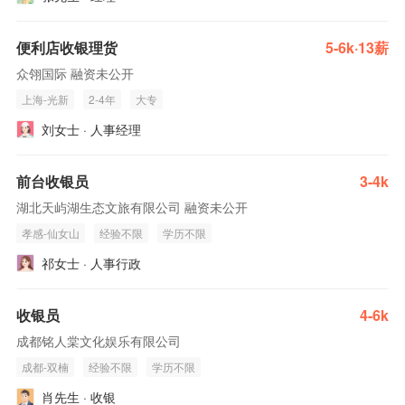
便利店收银理货
5-6k·13薪
众翎国际 融资未公开
上海-光新
2-4年
大专
刘女士 · 人事经理
前台收银员
3-4k
湖北天屿湖生态文旅有限公司 融资未公开
孝感-仙女山
经验不限
学历不限
祁女士 · 人事行政
收银员
4-6k
成都铭人棠文化娱乐有限公司
成都-双楠
经验不限
学历不限
肖先生 · 收银