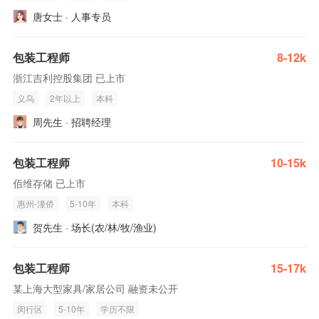
唐女士 · 人事专员
包装工程师
8-12k
浙江吉利控股集团 已上市
义乌
2年以上
本科
周先生 · 招聘经理
包装工程师
10-15k
佰维存储 已上市
惠州-潼侨
5-10年
本科
贺先生 · 场长(农/林/牧/渔业)
包装工程师
15-17k
某上海大型家具/家居公司 融资未公开
闵行区
5-10年
学历不限