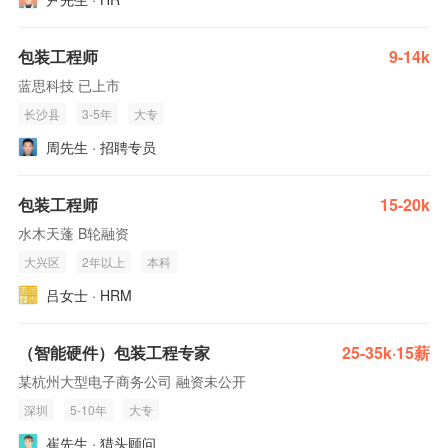
包装工程师
9-14k
蓝思科技 已上市
长沙县
3-5年
大专
周先生 · 招聘专员
包装工程师
15-20k
水木天蓬 B轮融资
大兴区
2年以上
本科
吕女士 · HRM
（智能硬件）包装工程专家
25-35k·15薪
某杭州大型电子商务公司 融资未公开
深圳
5-10年
大专
崔先生 · 猎头顾问