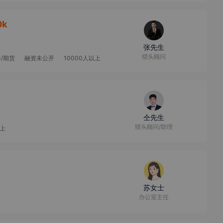
0k
张先生
猎头顾问
/期货
融资未公开
10000人以上
仝先生
猎头顾问/助理
以上
苏女士
办公室主任