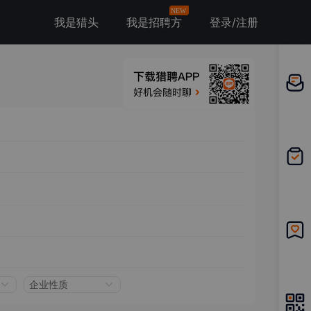
NEW
我是猎头
我是招聘方
登录/注册
邀请应
聘
我的投
递
我的收
藏
企业性质