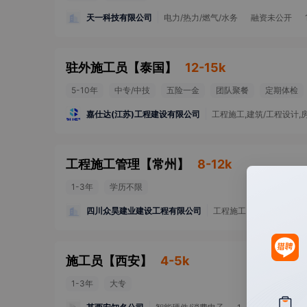
天一科技有限公司
电力/热力/燃气/水务
融资未公开
驻外施工员
【
泰国
】
12-15k
5-10年
中专/中技
五险一金
团队聚餐
定期体检
嘉仕达(江苏)工程建设有限公司
工程施工,建筑/工程设计
工程施工管理
【
常州
】
8-12k
1-3年
学历不限
四川众昊建业建设工程有限公司
工程施工
1-49人
施工员
【
西安
】
4-5k
1-3年
大专