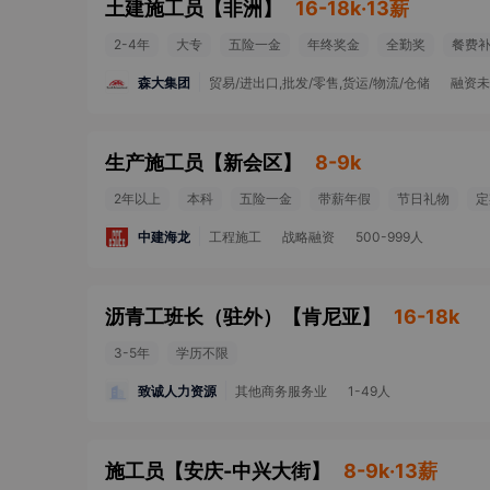
土建施工员
【
非洲
】
16-18k·13薪
2-4年
大专
五险一金
年终奖金
全勤奖
餐费
森大集团
贸易/进出口,批发/零售,货运/物流/仓储
融资未
生产施工员
【
新会区
】
8-9k
2年以上
本科
五险一金
带薪年假
节日礼物
定
中建海龙
工程施工
战略融资
500-999人
沥青工班长（驻外）
【
肯尼亚
】
16-18k
3-5年
学历不限
致诚人力资源
其他商务服务业
1-49人
施工员
【
安庆-中兴大街
】
8-9k·13薪