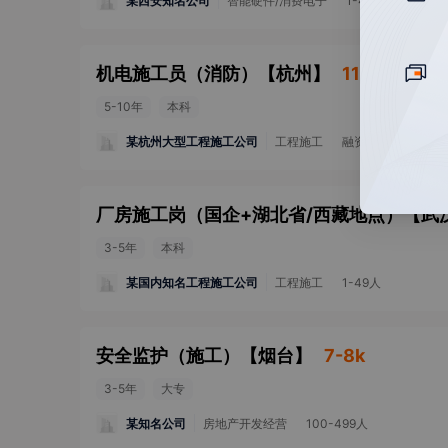
某西安知名公司
智能硬件/消费电子
1-49人
机电施工员（消防）
【
杭州
】
11-15k
5-10年
本科
某杭州大型工程施工公司
工程施工
融资未公开
500
厂房施工岗（国企+湖北省/西藏地点）
【
武
3-5年
本科
某国内知名工程施工公司
工程施工
1-49人
安全监护（施工）
【
烟台
】
7-8k
3-5年
大专
某知名公司
房地产开发经营
100-499人