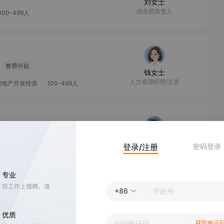
刘女士
综合部负责人
100-499人
餐费补贴
钱女士
人力资源经理/主管
,房地产开发经营
100-499人
王先生
登录/注册
密码登录
总经理
+86
杨女士
招聘经理/主管
获取验证