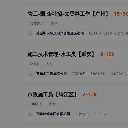
管工-国.企社招-去香港工作
【
广州
】
15-3
10年以下
本科
某深圳大型房地产开发经营公司
房地产开发经营,基金/证券
施工技术管理-水工类
【
重庆
】
8-12k
3-5年
大专
某知名工程施工公司
工程施工
战略融资
10000人
市政施工员
【
鸠江区
】
7-10k
2年以上
大专
百鲸建设集团有限公司
工程施工
50-99人