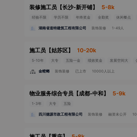
装修施工员
【
长沙-新开铺
】
5-8k
经验不限
学历不限
年终奖金
全勤奖
休闲餐点
湖南省道特建筑工程有限公司
装饰装修
1-49人
施工员
【
姑苏区
】
10-20k
5-10年
大专
五险一金
绩效奖金
发展空间大
金螳螂
装饰装修
已上市
10000人以上
物业服务综合专员
【
成都-中和
】
5-9k
1-3年
大专
五险
四川德源市政工程有限公司
装饰装修
融资未公开
1
施工员
【
重庆
】
5-8k