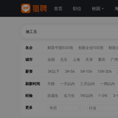
首页
职位
校园
名企
财富中国500强
创新企业100强
制造业
城市
全国
北京
上海
天津
重庆
广州
薪资
3K以下
3K-5k
5K-10k
10K-20k
刷新时间
不限
一天以内
三天以内
一周以内
经验
应届生
实习生
1年以内
1-3年
3-
更多
学历
行业