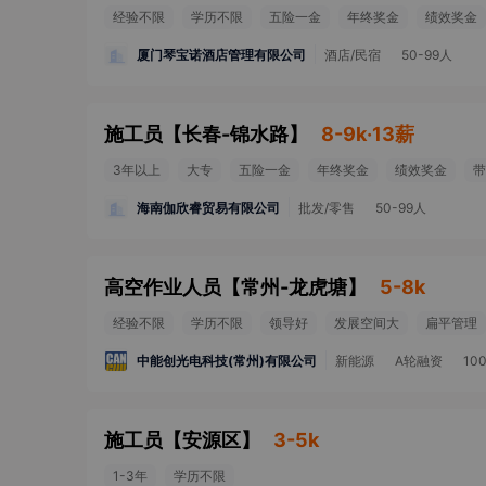
经验不限
学历不限
五险一金
年终奖金
绩效奖金
厦门琴宝诺酒店管理有限公司
酒店/民宿
50-99人
施工员
【
长春-锦水路
】
8-9k·13薪
3年以上
大专
五险一金
年终奖金
绩效奖金
带
海南伽欣睿贸易有限公司
批发/零售
50-99人
高空作业人员
【
常州-龙虎塘
】
5-8k
经验不限
学历不限
领导好
发展空间大
扁平管理
中能创光电科技(常州)有限公司
新能源
A轮融资
10
施工员
【
安源区
】
3-5k
1-3年
学历不限