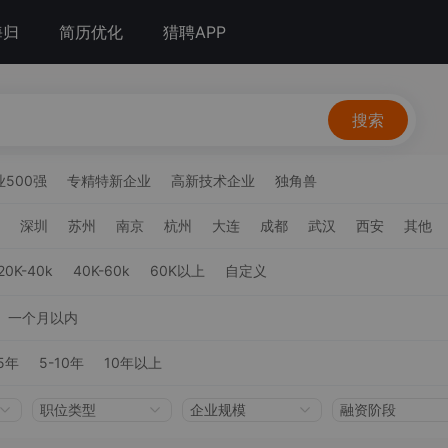
海归
简历优化
猎聘APP
搜索
500强
专精特新企业
高新技术企业
独角兽
深圳
苏州
南京
杭州
大连
成都
武汉
西安
其他
20K-40k
40K-60k
60K以上
自定义
一个月以内
5年
5-10年
10年以上
职位类型
企业规模
融资阶段