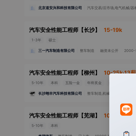
北京道安兴和科技有限公司
汽车交易/后市场,电气机械/器
汽车安全性能工程师
【
长沙
】
15-19k
1-3年
硕士
三一汽车制造有限公司
整车制造
融资未公开
2000
汽车安全性能工程师
【
柳州
】
10-25k·13薪
5-10年
本科
五险一金
年终奖金
绩效奖金
团
长沙翊丰汽车科技有限公司
整车制造,机械/设备,电气机械
汽车安全性能工程师
【
芜湖
】
10-15k·13薪
5-10年
本科