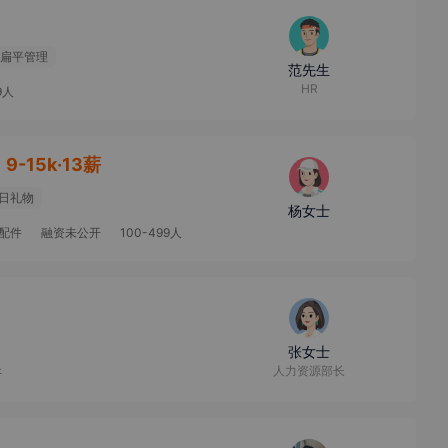
扁平管理
范先生
HR
9人
9-15k·13薪
日礼物
杨女士
配件
融资未公开
100-499人
张女士
人力资源部长
开