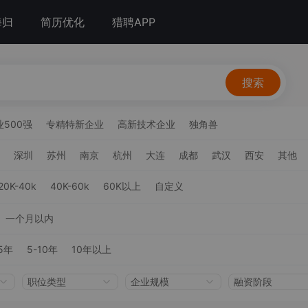
海归
简历优化
猎聘APP
搜索
500强
专精特新企业
高新技术企业
独角兽
深圳
苏州
南京
杭州
大连
成都
武汉
西安
其他
20K-40k
40K-60k
60K以上
自定义
一个月以内
5年
5-10年
10年以上
职位类型
企业规模
融资阶段