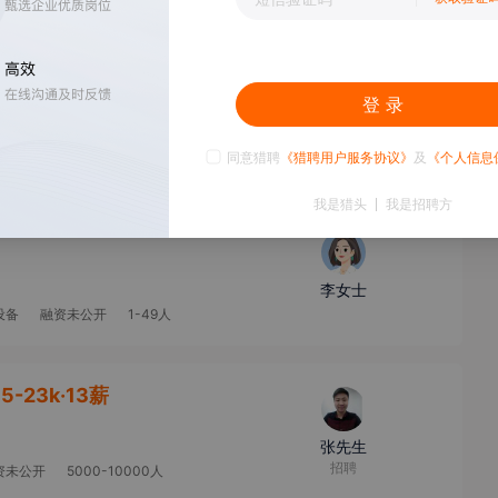
登 录
刘先生
乘员保护性能开发工程师
10000人以上
同意猎聘
《猎聘用户服务协议》
及
《个人信息
我是猎头
我是招聘方
李女士
设备
融资未公开
1-49人
15-23k·13薪
张先生
招聘
资未公开
5000-10000人