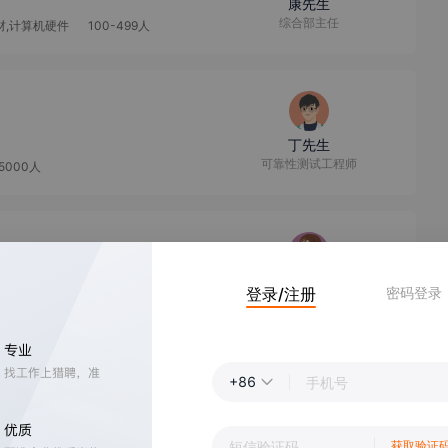
康先生
综合部主任
材,计算机硬件
100-499人
丁先生
可靠性测试工程师
-5000人
队聚餐
刘女士
登录/注册
密码登录
/器材
100-499人
+86
王女士
工程师
获取验证