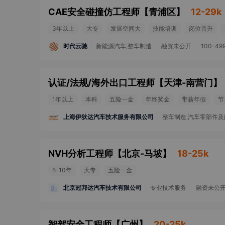
CAE安全碰撞仿工程师
【
青浦区
】
12-29k
3年以上
大专
发展空间大
技能培训
岗位晋升
时代云驰
新能源汽车,整车制造
融资未公开
100-49
认证/法规/海外出口工程师
【
天津-南营门
】
1年以上
本科
五险一金
年终奖金
带薪年假
节
上海伊狄达汽车技术服务有限公司
整车制造,汽车零部件及
NVH分析工程师
【
北京-马坡
】
18-25k
5-10年
大专
五险一金
北京冠邦达汽车技术有限公司
专业技术服务
融资未公
智驾安全工程师
【
广州
】
20-25k