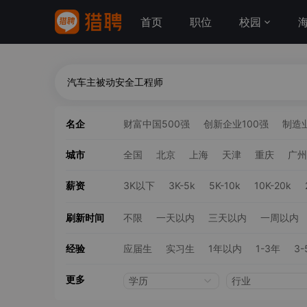
首页
职位
校园
名企
财富中国500强
创新企业100强
制造业
城市
全国
北京
上海
天津
重庆
广州
薪资
3K以下
3K-5k
5K-10k
10K-20k
刷新时间
不限
一天以内
三天以内
一周以内
经验
应届生
实习生
1年以内
1-3年
3-
更多
学历
行业