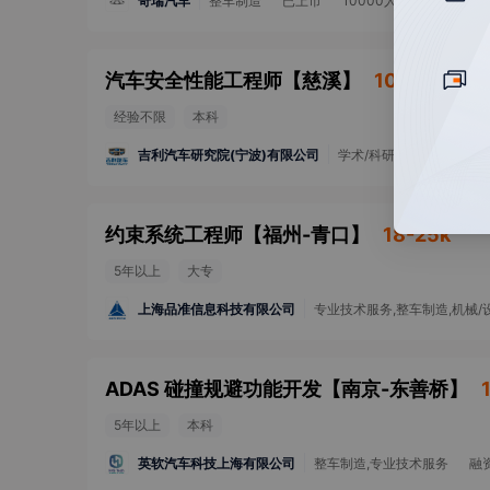
奇瑞汽车
整车制造
已上市
10000人以上
汽车安全性能工程师
【
慈溪
】
10-30k
经验不限
本科
吉利汽车研究院(宁波)有限公司
学术/科研
融资未公开
约束系统工程师
【
福州-青口
】
18-25k
5年以上
大专
上海品准信息科技有限公司
专业技术服务,整车制造,机械/
ADAS 碰撞规避功能开发
【
南京-东善桥
】
5年以上
本科
英软汽车科技上海有限公司
整车制造,专业技术服务
融