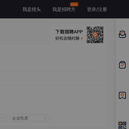
NEW
我是猎头
我是招聘方
登录/注册
邀请应
聘
我的投
递
我的收
藏
企业性质