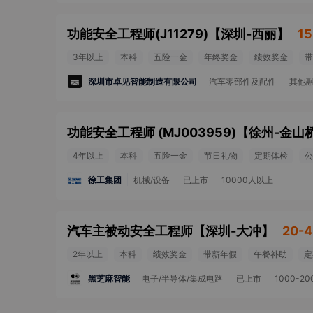
功能安全工程师(J11279)
【
深圳-西丽
】
15
3年以上
本科
五险一金
年终奖金
绩效奖金
带
深圳市卓见智能制造有限公司
汽车零部件及配件
其他
功能安全工程师 (MJ003959)
【
徐州-金山
4年以上
本科
五险一金
节日礼物
定期体检
公
徐工集团
机械/设备
已上市
10000人以上
汽车主被动安全工程师
【
深圳-大冲
】
20-4
2年以上
本科
绩效奖金
带薪年假
午餐补助
定
黑芝麻智能
电子/半导体/集成电路
已上市
1000-2