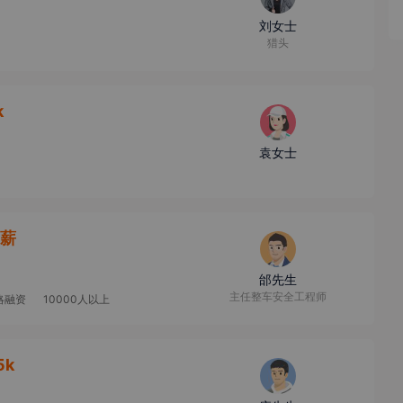
刘女士
猎头
k
袁女士
5薪
邰先生
主任整车安全工程师
略融资
10000人以上
5k