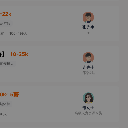
-22k
薪年假
张先生
hr
融资
100-499人
桥
】
10-25k
司规模大
袁先生
招聘经理
0k·15薪
期体检
谢女士
高级人力资源专员
000人