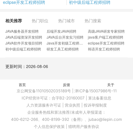
eclipse开发工程师招聘
初中级后端工程师招聘
相关推荐
热门职位
热门城市
热门搜索
JAVA服务器开发招聘
后端开发JAVA招聘
高级JAVA研发专家招聘
JAVA后端资深开发招聘
JAVA后台开发实习招聘
java客户端工程师招聘
JAVA软件开发项目招聘
Java开发初级工程师招聘
eclipse开发工程师招聘
初中级后端工程师招聘
研发工具工程师招聘
韩语开发工程师招聘
外资汽车零部件公司招聘
华为软件测试工程师招聘
高级OT开发工程师招聘
SALESFORCE开发工程师招聘
初级技术实习岗招聘
营销系统开发工程师招聘
更新时间：2026-08-06
大数据调度开发招聘
MUC软件工程师招聘
BMC开发招聘
软件开发责任工程师招聘
嵌入式产品部经理招聘
帆软开发工程师招聘
架构师团队负责人招聘
日常研发岗招聘
无人机平台研发工程师招聘
容器化开发工程师招聘
首页
反馈
云平台高级开发工程师招聘
科技创新部招聘
关于