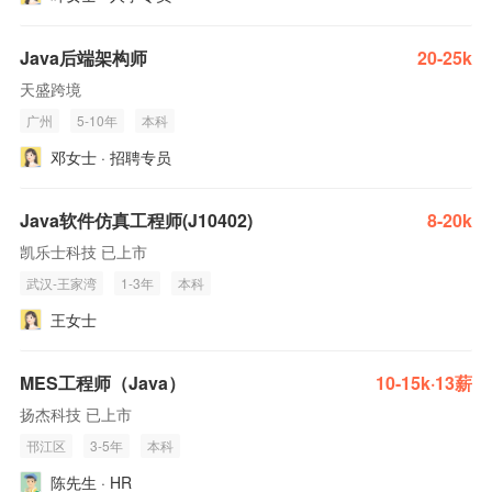
Java后端架构师
20-25k
天盛跨境
广州
5-10年
本科
邓女士 · 招聘专员
Java软件仿真工程师(J10402)
8-20k
凯乐士科技 已上市
武汉-王家湾
1-3年
本科
王女士
MES工程师（Java）
10-15k·13薪
扬杰科技 已上市
邗江区
3-5年
本科
陈先生 · HR