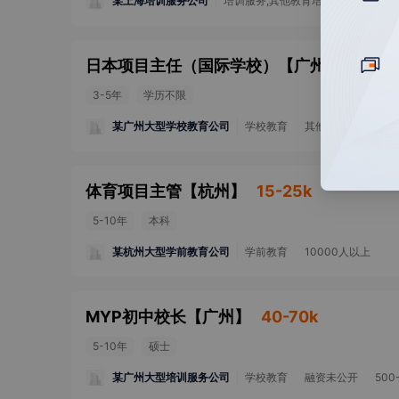
某上海培训服务公司
培训服务,其他教育培训
100-499
日本项目主任（国际学校）
【
广州
】
26-5
3-5年
学历不限
某广州大型学校教育公司
学校教育
其他融资
100-4
体育项目主管
【
杭州
】
15-25k
5-10年
本科
某杭州大型学前教育公司
学前教育
10000人以上
MYP初中校长
【
广州
】
40-70k
5-10年
硕士
某广州大型培训服务公司
学校教育
融资未公开
500