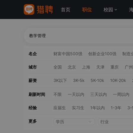
首页
职位
校园
名企
财富中国500强
创新企业100强
制造业
城市
全国
北京
上海
天津
重庆
广州
薪资
3K以下
3K-5k
5K-10k
10K-20k
刷新时间
不限
一天以内
三天以内
一周以内
经验
应届生
实习生
1年以内
1-3年
3-
更多
学历
行业