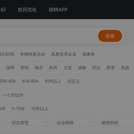
海归
简历优化
猎聘APP
搜索
500强
专精特新企业
高新技术企业
独角兽
深圳
苏州
南京
杭州
大连
成都
武汉
西安
其他
20K-40k
40K-60k
60K以上
自定义
一个月以内
5年
5-10年
10年以上
职位类型
企业规模
融资阶段