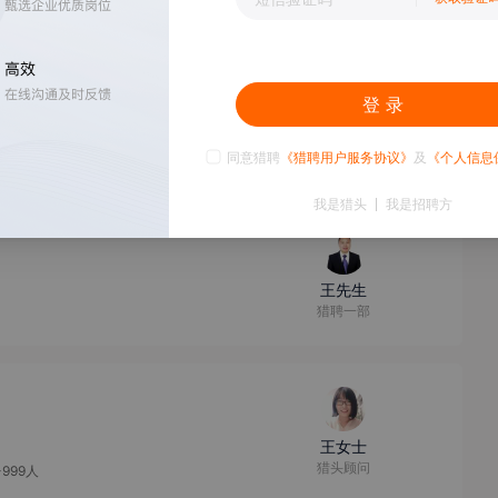
人
0k
登 录
王女士
猎头顾问
99人
同意猎聘
《猎聘用户服务协议》
及
《个人信息
我是猎头
我是招聘方
王先生
猎聘一部
王女士
猎头顾问
-999人