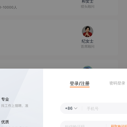
和女士
猎头顾问
0-10000人
纪女士
首席顾问
孙先生
登录/注册
密码登录
招聘专员/助理
教研总监（教研1号位）-针对数学 物理 英语这三科有经验的（初高中）
【
青浦区
】
80-100k
+86
魏女士
人事经理
获取验证