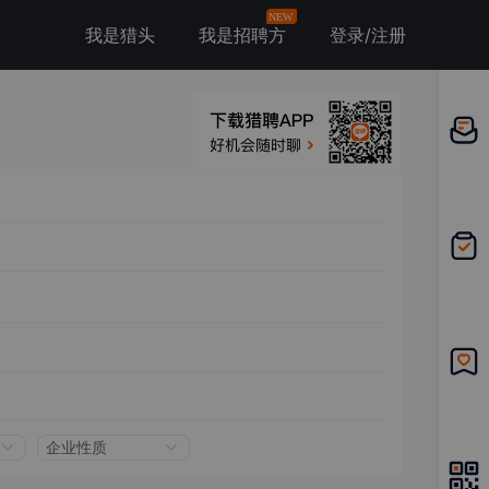
NEW
我是猎头
我是招聘方
登录/注册
邀请应
聘
我的投
递
我的收
藏
企业性质