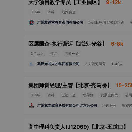
大学项目教学专员
【
工业园区
】
9-12k
3-5年
本科
绩效奖金
广州爱课堂教育咨询有限公司
培训服务,其他教育培训
区属国企-执行营运
【
武汉-光谷
】
6-8k
3年以上
本科
五险一金
武汉光谷人才集团有限公司
人力资源服务
1-49人
集团师训经理/主管
【
北京-亮马桥
】
15-25
3-5年
本科
五险一金
领导好
发展空间大
公
广州龙文教育科技有限公司北京分公司
培训服务
融资
高中理科负责人(J12069)
【
北京-五道口
】