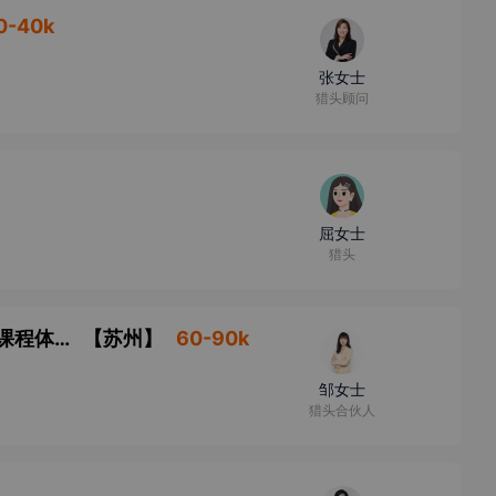
0-40k
张女士
猎头顾问
屈女士
猎头
K12教研总监/负责人 线下1v1+线上0-1项目课程体系搭建 待遇open
【
苏州
】
60-90k
邹女士
猎头合伙人