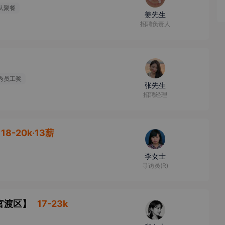
队聚餐
姜先生
招聘负责人
秀员工奖
张先生
招聘经理
18-20k·13薪
李女士
寻访员(R)
官渡区
】
17-23k