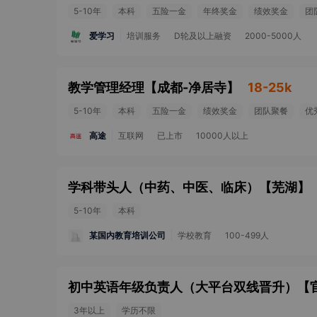
5-10年
本科
五险一金
年终奖金
绩效奖金
团
爱学习
培训服务
D轮及以上融资
2000-5000人
教学管理经理
【
成都-净居寺
】
18-25k
5-10年
本科
五险一金
绩效奖金
团队聚餐
优
高途
互联网
已上市
10000人以上
学科带头人（中药、中医、临床）
【
芜湖
】
5-10年
本科
某国内教育培训公司
学校教育
100-499人
初中英语年级负责人（大平台双线晋升）
【
3年以上
学历不限