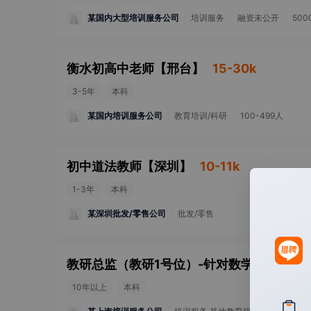
某国内大型培训服务公司
培训服务
融资未公开
500
衡水初高中老师
【
邢台
】
15-30k
3-5年
本科
某国内培训服务公司
教育培训/科研
100-499人
初中道法教师
【
深圳
】
10-11k
1-3年
本科
某深圳批发/零售公司
批发/零售
10年以上
本科