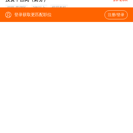
深圳-罗湖区
3年以上
统招本科
登录获取更匹配职位
注册/登录
财务经理（文旅、保险行业）
12-25k
深圳-罗湖区
5年以上
统招本科
出纳（无锡）
5-8k
无锡-滨湖区
1-3年
本科
建筑设计总监（住宅方向）
25-35k
深圳-罗湖区
10年以上
统招本科
设计总监（建筑设计）
20-35k
深圳-罗湖区
10年以上
本科
地产集团首席执行官CEO/总裁
180-300k
深圳-罗湖区
10年以上
本科