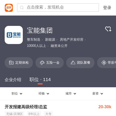
登录
宝能集团
整车制造
新能源
房地产开发经营
10000人以上
融资未公开
定期体检
五险一金
团队聚餐
带薪
职位 · 114
企业介绍
职位
经验
城市
薪资
开发报建高级经理/总监
20-30k
无锡-滨湖区
8年以上
大专