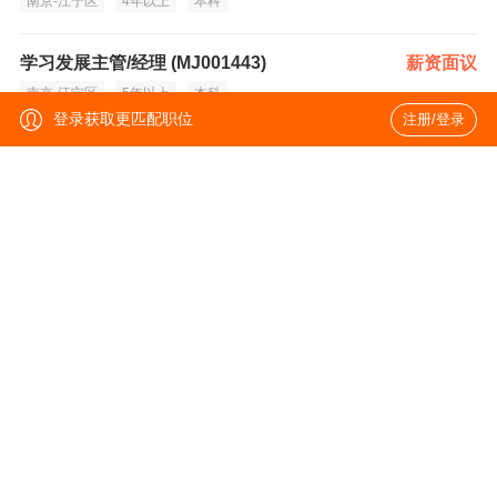
南京-江宁区
4年以上
本科
学习发展主管/经理 (MJ001443)
薪资面议
南京-江宁区
5年以上
本科
登录获取更匹配职位
注册/登录
CVC投资经理 (MJ001437)
薪资面议
南京-江宁区
5年以上
统招本科
销售战略实施经理 (MJ001418)
薪资面议
南京-江宁区
5年以上
本科
销售运营经理（工业连接器） (MJ001414)
薪资面议
苏州-工业园区
8年以上
本科
销售运营经理（工业连接器） (MJ001414)
薪资面议
上海-闵行区
8年以上
本科