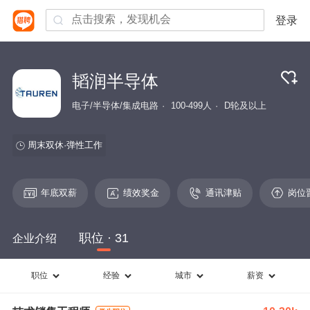
登录
韬润半导体
电子/半导体/集成电路
100-499人
D轮及以上
周末双休
弹性工作
年底双薪
绩效奖金
通讯津贴
岗位
职位 · 31
企业介绍
职位
经验
城市
薪资