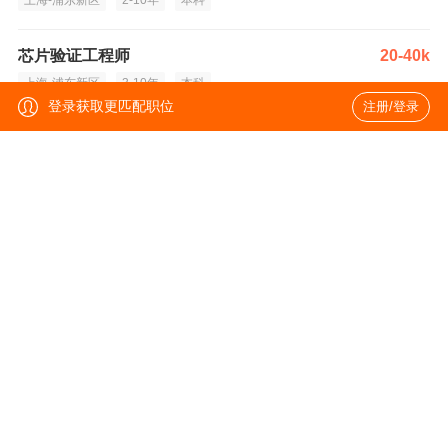
上海-浦东新区
2-10年
本科
芯片验证工程师
20-40k
上海-浦东新区
3-10年
本科
登录获取更匹配职位
注册/登录
模拟设计（光、serdes、WiFi、ADC）
薪资面议
上海-浦东新区
10年以下
硕士
集成电路数字设计工程师
25-55k
上海-浦东新区
2-10年
硕士
高速Serdes模拟工程师
20-40k
上海-浦东新区
2年以上
硕士
销售经理
35-60k·15薪
上海
经验不限
本科