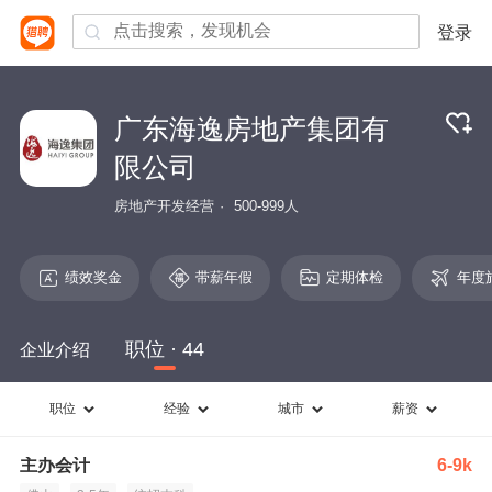
登录
广东海逸房地产集团有
限公司
房地产开发经营
500-999人
绩效奖金
带薪年假
定期体检
年度
职位 · 44
企业介绍
职位
经验
城市
薪资
主办会计
6-9k