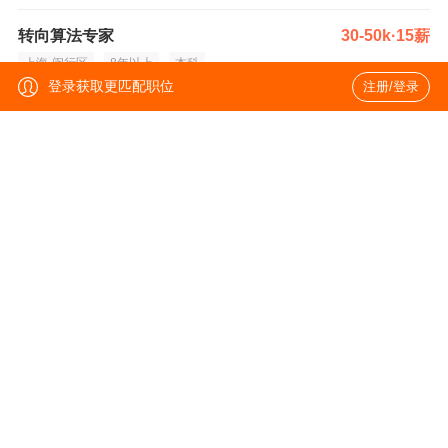
转向算法专家
30-50k·15薪
上海-闵行区
8年以上
本科
登录获取更匹配职位
注册/登录
系统专家（制动系统）
30-50k·15薪
上海-闵行区
10年以上
本科
软件测试工程师
15-25k·13薪
上海-闵行区
3-5年
本科
2026届应届生(J10118)
9-18k·13薪
上海-闵行区
经验不限
本科
试验工程师(J10132)
15-25k·13薪
苏州-太仓
1-3年
本科