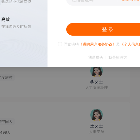
0-15k
登 录
展空间大
陈女士
HR
同意猎聘
《猎聘用户服务协议》
及
《个人信息
我是猎头
我是招聘方
年度旅游
李女士
人力资源经理
展空间大
王女士
人事专员
-499人