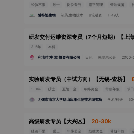
经验不限
硕士
岗位晋升
扁平管理
管理规范
魁特迪生物
制药,生物技术
B轮融资
1-49人
研发交付运维资深专员（7个月短期）
【
上海
3-5年
本科
利洁时(中国)投资有限公司
日化
融资未公开
2000-
实验研发专员（中试方向）
【
无锡-查桥
】
1-3年
硕士
五险一金
年终奖金
带薪年假
节日
无锡市南京大学锡山应用生物技术研究所
学术/科研
50
高级研发专员
【
大兴区
】
20-30k
经验不限
硕士
年终奖金
绩效奖金
带薪年假