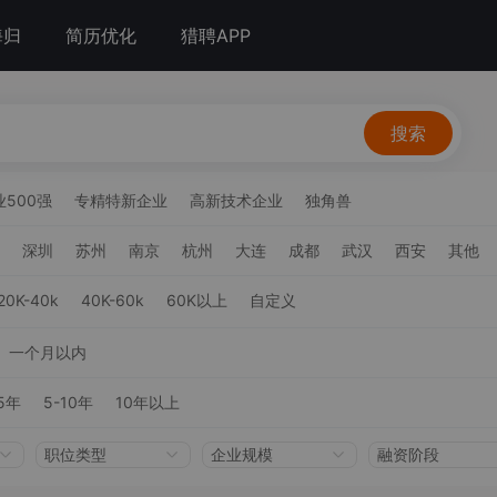
海归
简历优化
猎聘APP
搜索
500强
专精特新企业
高新技术企业
独角兽
深圳
苏州
南京
杭州
大连
成都
武汉
西安
其他
20K-40k
40K-60k
60K以上
自定义
一个月以内
5年
5-10年
10年以上
职位类型
企业规模
融资阶段