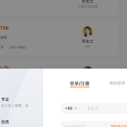
甘女士
人事总监助理
-15k
期体检
宋女士
HR
公开
100-499人
4-7k
张女士
登录/注册
密码登录
教师
25k·13薪
+86
期体检
叶先生
招聘专员
获取验证