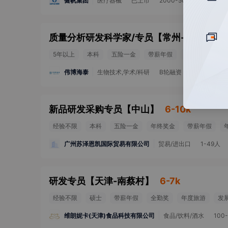
健帆集团
医疗器械
已上市
2000-5000人
质量分析研发科学家/专员
【
常州-青龙
】
1
5年以上
本科
五险一金
带薪年假
定期体检
发
伟博海泰
生物技术,学术/科研
B轮融资
500-999人
新品研发采购专员
【
中山
】
6-10k
经验不限
本科
五险一金
年终奖金
带薪年假
广州苏泽恩凯国际贸易有限公司
贸易/进出口
1-49人
研发专员
【
天津-南蔡村
】
6-7k
经验不限
硕士
带薪年假
全勤奖
年度旅游
发
维朗妮卡(天津)食品科技有限公司
食品/饮料/酒水
100