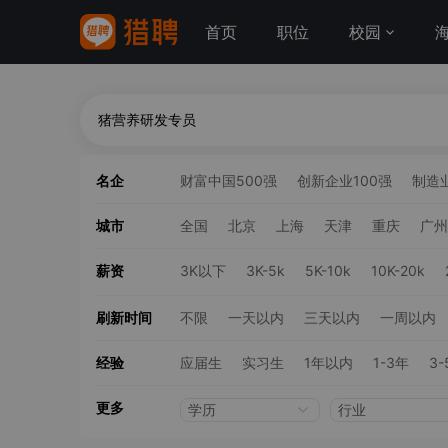
首页
职位
校园
名企
财富中国500强
创新企业100强
制造业
城市
全国
北京
上海
天津
重庆
广州
薪资
3K以下
3K-5k
5K-10k
10K-20k
刷新时间
不限
一天以内
三天以内
一周以内
经验
应届生
实习生
1年以内
1-3年
3-
更多
学历
行业