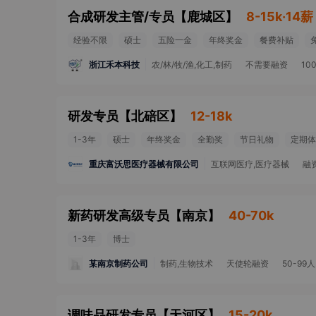
合成研发主管/专员
【
鹿城区
】
8-15k·14薪
经验不限
硕士
五险一金
年终奖金
餐费补贴
浙江禾本科技
农/林/牧/渔,化工,制药
不需要融资
10
研发专员
【
北碚区
】
12-18k
1-3年
硕士
年终奖金
全勤奖
节日礼物
定期体
重庆富沃思医疗器械有限公司
互联网医疗,医疗器械
融
新药研发高级专员
【
南京
】
40-70k
1-3年
博士
某南京制药公司
制药,生物技术
天使轮融资
50-99人
调味品研发专员
【
天河区
】
15-20k