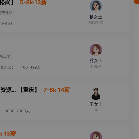
-松岗
】
5-8k·13薪
餐费补贴
杨女士
招聘主管
1-49人
员工奖
乔女士
HRBP
融资未公开
100-499人
研发岗招聘专员（机车/ 汽车赛道，自带行业资源优先）
【
重庆
】
7-8k·14薪
王女士
HR
1000-2000人
k·13薪