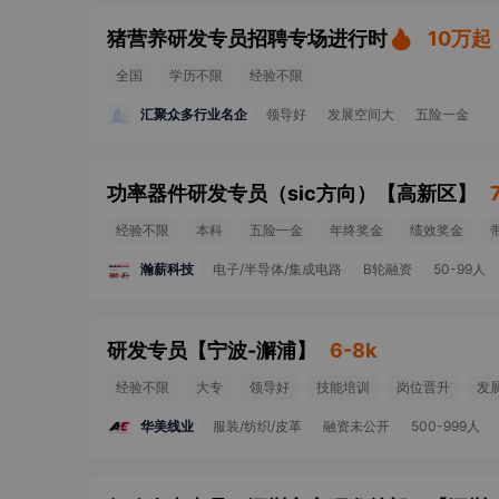
猪营养研发专员招聘专场进行时
10万起
全国
学历不限
经验不限
汇聚众多行业名企
领导好
发展空间大
五险一金
功率器件研发专员（sic方向）
【
高新区
】
经验不限
本科
五险一金
年终奖金
绩效奖金
瀚薪科技
电子/半导体/集成电路
B轮融资
50-99人
研发专员
【
宁波-澥浦
】
6-8k
经验不限
大专
领导好
技能培训
岗位晋升
发
华美线业
服装/纺织/皮革
融资未公开
500-999人