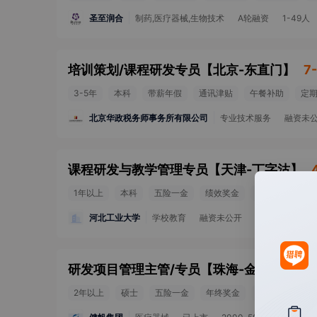
圣至润合
制药,医疗器械,生物技术
A轮融资
1-49人
培训策划/课程研发专员
【
北京-东直门
】
7
3-5年
本科
带薪年假
通讯津贴
午餐补助
定
北京华政税务师事务所有限公司
专业技术服务
融资未
课程研发与教学管理专员
【
天津-丁字沽
】
1年以上
本科
五险一金
绩效奖金
定期体检
河北工业大学
学校教育
融资未公开
2000-5000人
研发项目管理主管/专员
【
珠海-金鼎
】
15-
2年以上
硕士
五险一金
年终奖金
带薪年假
定