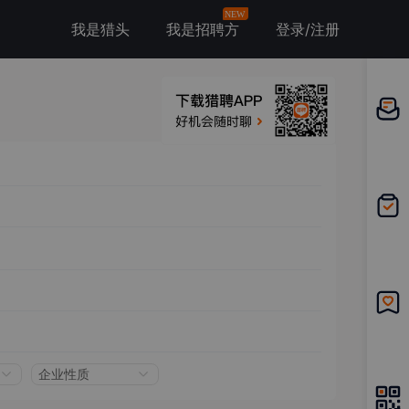
NEW
我是猎头
我是招聘方
登录/注册
邀请应
聘
我的投
递
我的收
藏
企业性质