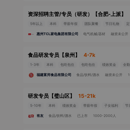
资深招聘主管/专员（研发）
【
合肥-上派
】
5年以上
本科
带薪年假
团队聚餐
节日礼物
定
惠州TCL家电集团有限公司
电气机械/器材
融资未公开
食品研发专员
【
泉州
】
4-7k
1-3年
本科
包吃包住
包吃包住
绩效奖金
全勤
福建富邦食品有限公司
食品/饮料/酒水
融资未公开
研发专员
【
璧山区
】
15-21k
5-10年
本科
绩效奖金
带薪年假
子女福利
节
有友
食品/饮料/酒水
已上市
1000-2000人