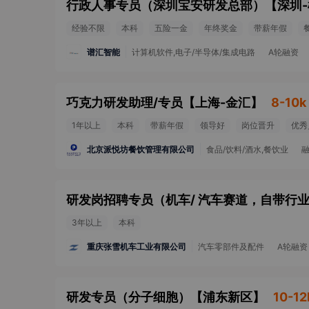
行政人事专员（深圳宝安研发总部）
【
深圳
经验不限
本科
五险一金
年终奖金
带薪年假
谱汇智能
计算机软件,电子/半导体/集成电路
A轮融资
巧克力研发助理/专员
【
上海-金汇
】
8-10k
1年以上
本科
带薪年假
领导好
岗位晋升
优秀
北京派悦坊餐饮管理有限公司
食品/饮料/酒水,餐饮业
3年以上
本科
重庆张雪机车工业有限公司
汽车零部件及配件
A轮融资
研发专员（分子细胞）
【
浦东新区
】
10-12