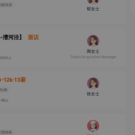
技能培训
郁女士
-漕河泾
】
面议
闻女士
Talent Acquisition Manager
5000人
8-12k·13薪
礼物
徐女士
-99人
定期体检