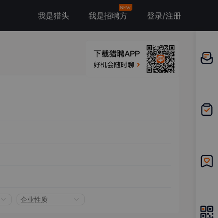
NEW
我是猎头
我是招聘方
登录/注册
邀请应
聘
我的投
递
我的收
藏
企业性质