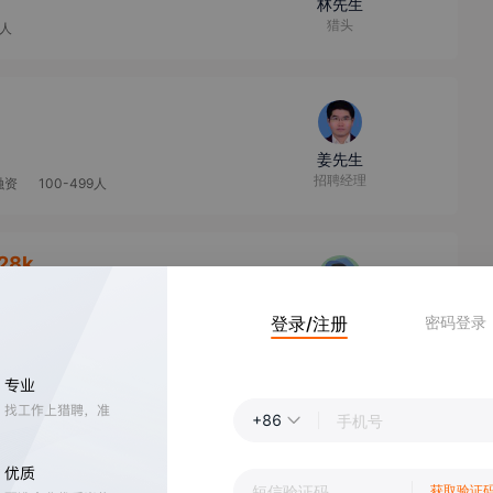
林先生
猎头
9人
姜先生
招聘经理
融资
100-499人
28k
廖先生
登录/注册
密码登录
猎头顾问
28k
+86
廖先生
猎头顾问
获取验证