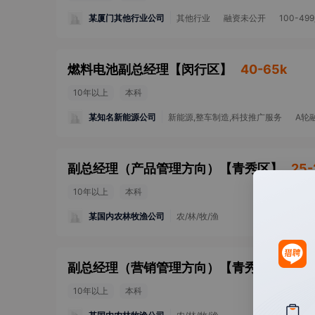
某厦门其他行业公司
其他行业
融资未公开
100-49
燃料电池副总经理
【
闵行区
】
40-65k
10年以上
本科
某知名新能源公司
新能源,整车制造,科技推广服务
A轮
副总经理（产品管理方向）
【
青秀区
】
25-
10年以上
本科
某国内农林牧渔公司
农/林/牧/渔
副总经理（营销管理方向）
【
青秀区
】
25-
10年以上
本科