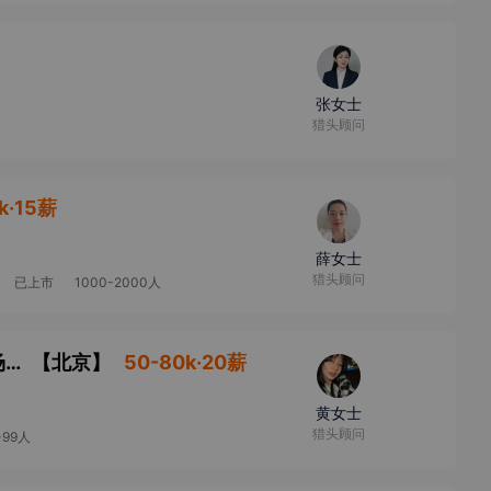
张女士
猎头顾问
k·15薪
薛女士
猎头顾问
已上市
1000-2000人
量化私募基金销售高级总监/董事总经理-市场渠道
【
北京
】
50-80k·20薪
黄女士
猎头顾问
-99人