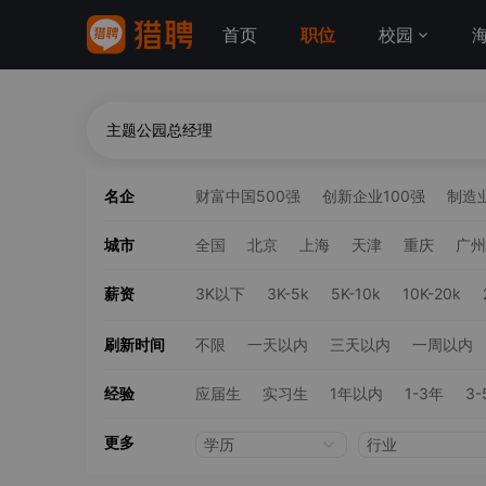
首页
职位
校园
名企
财富中国500强
创新企业100强
制造业
城市
全国
北京
上海
天津
重庆
广州
薪资
3K以下
3K-5k
5K-10k
10K-20k
刷新时间
不限
一天以内
三天以内
一周以内
经验
应届生
实习生
1年以内
1-3年
3-
更多
学历
行业