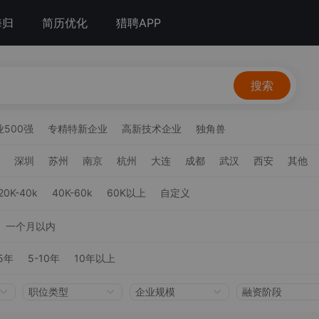
海归
简历优化
猎聘APP
搜索
500强
专精特新企业
高新技术企业
独角兽
深圳
苏州
南京
杭州
大连
成都
武汉
西安
其他
20K-40k
40K-60k
60K以上
自定义
一个月以内
5年
5-10年
10年以上
职位类型
企业规模
融资阶段