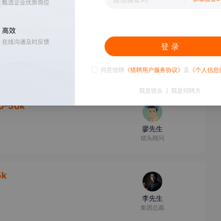
0k
登 录
廖先生
猎头顾问
同意猎聘
《猎聘用户服务协议》
及
《个人信息
我是猎头
我是招聘方
0-50k
廖先生
猎头顾问
5k
李先生
集团总裁