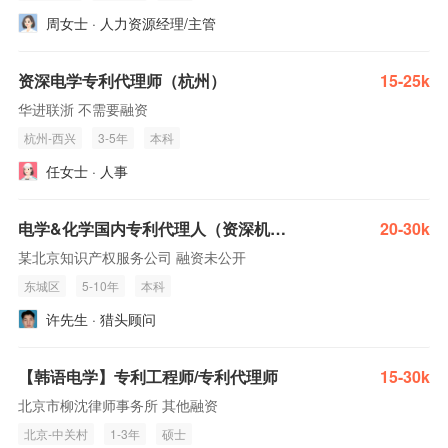
周女士 · 人力资源经理/主管
资深电学专利代理师（杭州）
15-25k
华进联浙 不需要融资
杭州-西兴
3-5年
本科
任女士 · 人事
电学&化学国内专利代理人（资深机械专利代理也在招，代理所经验，熟悉该领域技术术语、专利审查规则）
20-30k
某北京知识产权服务公司 融资未公开
东城区
5-10年
本科
许先生 · 猎头顾问
【韩语电学】专利工程师/专利代理师
15-30k
北京市柳沈律师事务所 其他融资
北京-中关村
1-3年
硕士