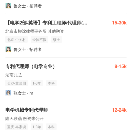
鲁女士 · 招聘者
【电学2部-英语】专利工程师/代理师(J10012)
15-30k
北京市柳沈律师事务所 其他融资
北京-中关村
经验不限
硕士
鲁女士 · 招聘者
专利代理师（电学专业）
8-15k
湖南兆弘
长沙-韭菜园
1-3年
本科
张女士 · hr
电学机械专利代理师
12-24k
隆天联鼎 融资未公开
重庆-冉家坝
1-3年
本科