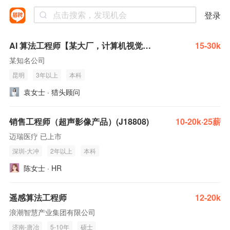
登录
AI 算法工程师【某大厂，计算机视觉/视频图像识别/.遥感影像/图像处理等】
15-30k
某知名公司
昆明
3年以上
本科
袁女士 · 猎头顾问
销售工程师（超声影像产品）(J18808)
10-20k·25薪
迈瑞医疗 已上市
深圳-大冲
2年以上
本科
陈女士 · HR
遥感算法工程师
12-20k
浪潮智慧产业集团有限公司
济南-唐冶
5-10年
硕士