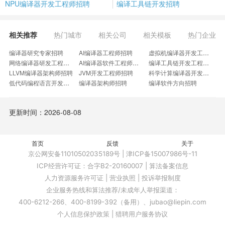
NPU编译器开发工程师招聘
编译工具链开发招聘
相关推荐
热门城市
相关公司
相关模板
热门企业
编译器研究专家招聘
AI编译器工程师招聘
虚拟机编译器开发工程师招聘
网络编译器研发工程师招聘
AI编译器软件工程师招聘
编译工具链开发工程师招聘
LLVM编译器架构师招聘
JVM开发工程师招聘
科学计算编译器开发工程师招聘
低代码编程语言开发工程师招聘
编译器架构师招聘
编译软件方向招聘
编译研发实习生招聘
编译研发工程师招聘
高性能算子研发工程师招聘
资深编译器软件工程师招聘
编译专家招聘
编译构建工程师招聘
更新时间：2026-08-08
AI编译工程师招聘
算法部署招聘
编解码算法架构师招聘
编译技术研究员招聘
基础库研发工程师招聘
开发者工具工程师招聘
遥感影像解译工程师招聘
研发工具平台架构师招聘
异构计算加速工程师招聘
首页
高级虚拟机技术专家招聘
反馈
二进制指令翻译工程师招聘
关于
资深NPU软件工程师招聘