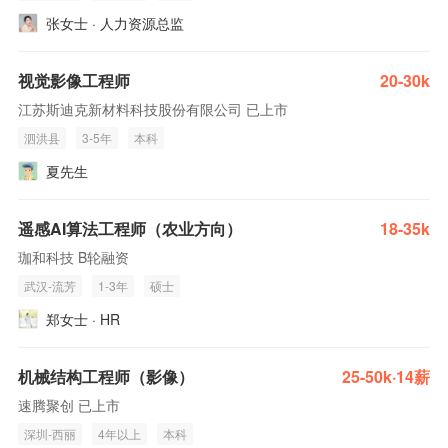
张女士 · 人力资源总监
视觉影像工程师
20-30k
江苏斯迪克新材料科技股份有限公司 已上市
泗洪县
3-5年
本科
夏先生
遥感AI算法工程师（农业方向）
18-35k
珈和科技 B轮融资
武汉-流芳
1-3年
硕士
郑女士 · HR
机械结构工程师（影像）
25-50k·14薪
速腾聚创 已上市
深圳-西丽
4年以上
本科