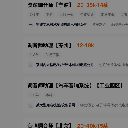
资深调音师
【
宁波
】
20-35k·14薪
3-5年
本科
五险一金
年终奖金
带薪年假
定
宁波艾思科汽车音响通讯有限公司
整车制造
融资未公
调音师助理
【
苏州
】
12-18k
1-3年
学历不限
某国内大型电子/半导体/集成电路公司
电子/半导体/集成
调音师助理【汽车音响系统】
【
工业园区
】
1-3年
本科
某大型知名机械/设备公司
机械/设备,电子/半导体/集成电
音响调音师
【
北京
】
20-40k·15薪