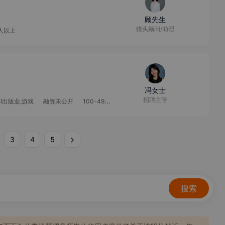
顾先生
猎头顾问/助理
0人以上
冯女士
招聘主管
和出版业,游戏
融资未公开
100-499人
3
4
5
搜索