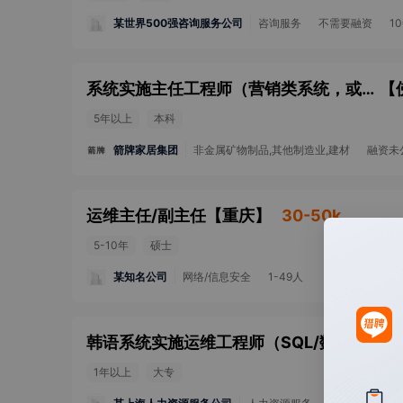
某世界500强咨询服务公司
咨询服务
不需要融资
1
系统实施主任工程师（营销类系统，或ERP系统）
【
5年以上
本科
箭牌家居集团
非金属矿物制品,其他制造业,建材
融资未
运维主任/副主任
【
重庆
】
30-50k
5-10年
硕士
某知名公司
网络/信息安全
1-49人
韩语系统实施运维工程师（SQL/数据库）
【
1年以上
大专