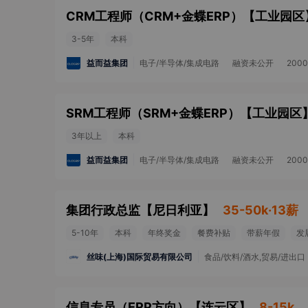
CRM工程师（CRM+金蝶ERP）
【
工业园区
3-5年
本科
益而益集团
电子/半导体/集成电路
融资未公开
200
SRM工程师（SRM+金蝶ERP）
【
工业园区
3年以上
本科
益而益集团
电子/半导体/集成电路
融资未公开
200
集团行政总监
【
尼日利亚
】
35-50k·13薪
5-10年
本科
年终奖金
餐费补贴
带薪年假
发
丝味(上海)国际贸易有限公司
食品/饮料/酒水,贸易/进出口
信息专员（ERP方向）
【
连云区
】
8-15k