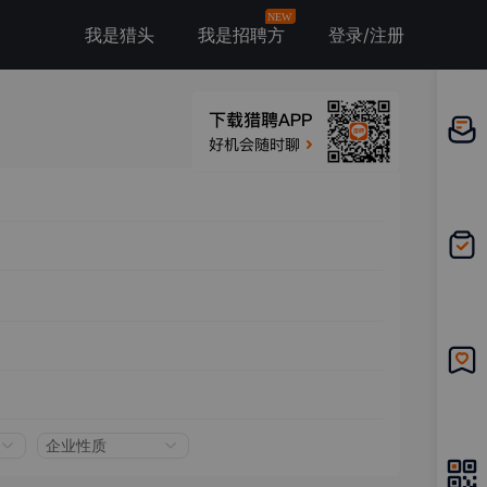
NEW
我是猎头
我是招聘方
登录/注册
邀请应
聘
我的投
递
我的收
藏
企业性质