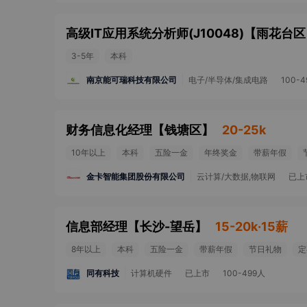
高级IT应用系统分析师(J10048)
【
雨花台区
3-5年
本科
南京能可瑞科技有限公司
电子/半导体/集成电路
100-
财务信息化经理
【
钱塘区
】
20-25k
10年以上
本科
五险一金
年终奖金
带薪年假
金卡智能集团股份有限公司
云计算/大数据,物联网
已上
信息部经理
【
长沙-望岳
】
15-20k·15薪
8年以上
本科
五险一金
带薪年假
节日礼物
定
同有科技
计算机硬件
已上市
100-499人