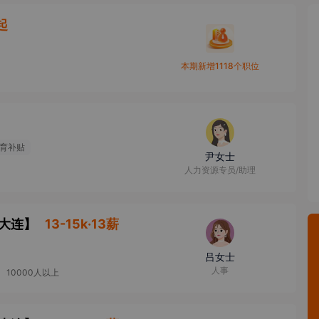
起
本期新增1118个职位
育补贴
尹女士
人力资源专员/助理
大连
】
13-15k·13薪
吕女士
人事
10000人以上