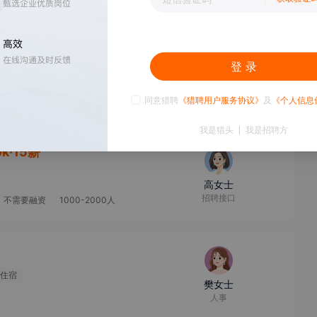
00-499人
-西丽
】
15-30k·14薪
登 录
万先生
HR
000人
同意猎聘
《猎聘用户服务协议》
及
《个人信息
我是猎头
我是招聘方
0k·15薪
高女士
招聘接口
不需要融资
1000-2000人
住宿
樊女士
人事