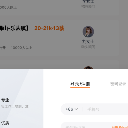
李女士
招聘顾问
0000人以上
佛山-乐从镇
】
20-21k·13薪
刘女士
猎头顾问
公开
10000人以上
李先生
登录/注册
密码登录
资深顾问
大连
】
13-15k·14薪
+86
顾女士
高级猎头顾问
获取验证