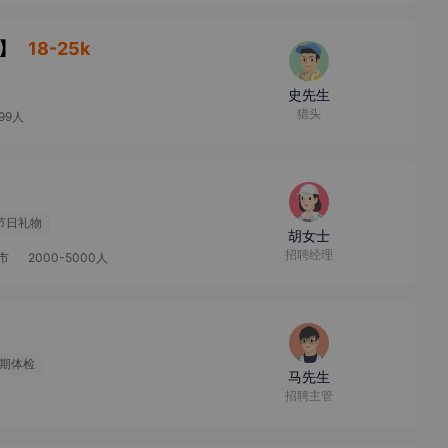
】
18-25k
史先生
猎头
499人
节日礼物
胡女士
招聘经理
市
2000-5000人
期体检
马先生
招聘主管