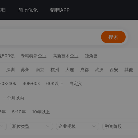
海归
简历优化
猎聘APP
搜索
500强
专精特新企业
高新技术企业
独角兽
深圳
苏州
南京
杭州
大连
成都
武汉
西安
其他
20K-40k
40K-60k
60K以上
自定义
一个月以内
5年
5-10年
10年以上
职位类型
企业规模
融资阶段