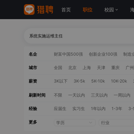
首页
职位
校园
名企
财富中国500强
创新企业100强
制造业
城市
全国
北京
上海
天津
重庆
广州
薪资
3K以下
3K-5k
5K-10k
10K-20k
刷新时间
不限
一天以内
三天以内
一周以内
经验
应届生
实习生
1年以内
1-3年
3-
更多
学历
行业