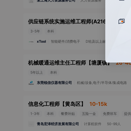
某上海人力资源服务公司
人力资源服务
战略融资
1
供应链系统实施运维工程师(A21686)
【
深圳
3-5年
本科
xTool
智能硬件/消费电子
D轮及以上融资
1000-2
机械暖通运维主任工程师
【
塘厦镇
】
26-4
5年以上
本科
东莞锐信仪器有限公司
机械/设备,电子/半导体/集成电路
信息化工程师
【
黄岛区
】
10-15k
1-3年
本科
餐费补贴
五险一金
免费班车
提供
青岛宏泽经济发展有限公司
计算机软件
50-99人