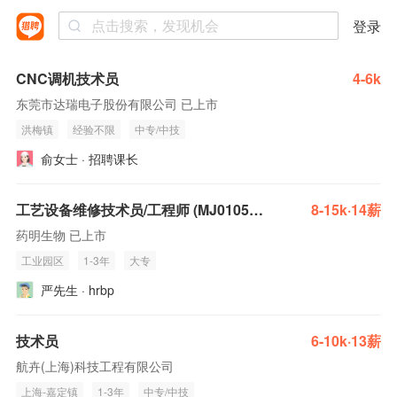
登录
CNC调机技术员
4-6k
东莞市达瑞电子股份有限公司 已上市
洪梅镇
经验不限
中专/中技
俞女士 · 招聘课长
工艺设备维修技术员/工程师 (MJ010521)
8-15k·14薪
药明生物 已上市
工业园区
1-3年
大专
严先生 · hrbp
技术员
6-10k·13薪
航卉(上海)科技工程有限公司
上海-嘉定镇
1-3年
中专/中技