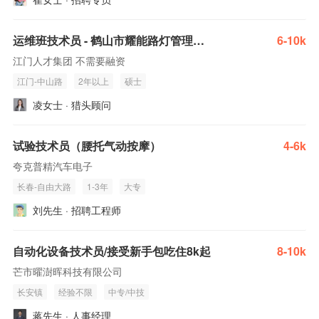
运维班技术员 - 鹤山市耀能路灯管理有限公司
6-10k
江门人才集团 不需要融资
江门-中山路
2年以上
硕士
凌女士 · 猎头顾问
试验技术员（腰托气动按摩）
4-6k
夸克普精汽车电子
长春-自由大路
1-3年
大专
刘先生 · 招聘工程师
自动化设备技术员/接受新手包吃住8k起
8-10k
芒市曜澍晖科技有限公司
长安镇
经验不限
中专/中技
蒋先生 · 人事经理