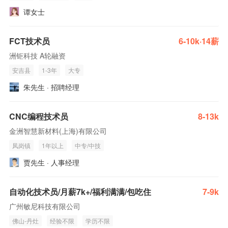
谭女士
FCT技术员
6-10k·14薪
洲钜科技 A轮融资
安吉县
1-3年
大专
朱先生 · 招聘经理
CNC编程技术员
8-13k
金洲智慧新材料(上海)有限公司
凤岗镇
1年以上
中专/中技
贾先生 · 人事经理
自动化技术员/月薪7k+/福利满满/包吃住
7-9k
广州敏尼科技有限公司
佛山-丹灶
经验不限
学历不限