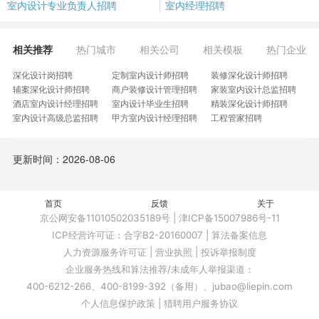
室内设计专业负责人招聘
室内经理招聘
相关推荐
热门城市
相关公司
相关模板
热门企业
深化设计岗招聘
定制室内设计师招聘
装修深化设计师招聘
辅案深化设计师招聘
商户装修设计管理招聘
家装室内设计总监招聘
酒店室内设计经理招聘
室内设计毕业生招聘
精装深化设计师招聘
室内设计高级总监招聘
甲方室内设计经理招聘
工程管家招聘
室内设计师与制图员招聘
室内设计副总工程师招聘
资深酒店室内设计师招聘
公装室内设计师助理招聘
点将设计师招聘
装饰设计专员招聘
更新时间：2026-08-06
施工员绘图师招聘
赋能设计师招聘
室内计师助理招聘
索菲亚设计师招聘
商装主控设计师招聘
私宅设计师助理招聘
暖通净化设计招聘
设计师高级助理招聘
酒店民宿设计师招聘
品质地库设计师招聘
首页
商业主创设计师招聘
反馈
室内效果图总监招聘
关于