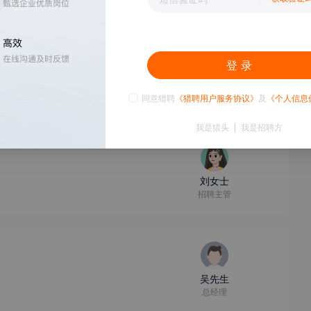
登 录
陈女士
人事专员
-49人
同意猎聘
《猎聘用户服务协议》
及
《个人信息
我是猎头
我是招聘方
刘女士
招聘主管
吴先生
总经理