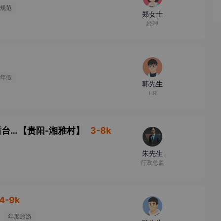
规范
郑女士
经理
年假
韩先生
HR
1、 网页制作：网页制作、页面优化、相关后台操作技术培训2、 网页美工：设计网页效果图、产品设计、广告制作3、运营经理：（学工商管理的）
【
贵阳-湘雅村
】
3-8k
朱先生
行政总监
4-9k
年度旅游