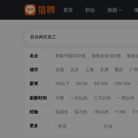
首页
职位
校园
名企
财富中国500强
创新企业100强
制造业
城市
全国
北京
上海
天津
重庆
广州
薪资
3K以下
3K-5k
5K-10k
10K-20k
刷新时间
不限
一天以内
三天以内
一周以内
经验
应届生
实习生
1年以内
1-3年
3-
更多
学历
行业