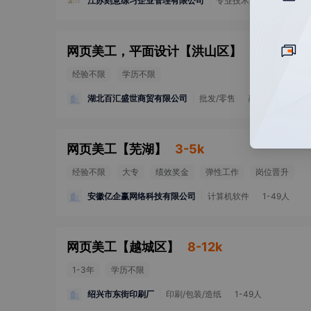
江苏刻意练习企业管理有限公司
专业技术服务
1-49人
网页美工，平面设计
【
洪山区
】
4-5k
经验不限
学历不限
湖北百汇盛世商贸有限公司
批发/零售
融资未公开
1
网页美工
【
芜湖
】
3-5k
经验不限
大专
绩效奖金
弹性工作
岗位晋升
安徽亿企赢网络科技有限公司
计算机软件
1-49人
网页美工
【
越城区
】
8-12k
1-3年
学历不限
绍兴市东街印刷厂
印刷/包装/造纸
1-49人