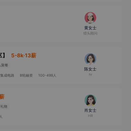
黄女士
猎头顾问
区
】
5-8k·13薪
队聚餐
陈女士
hr
/集成电路
B轮融资
100-499人
3薪
日礼物
肖女士
HR
9人