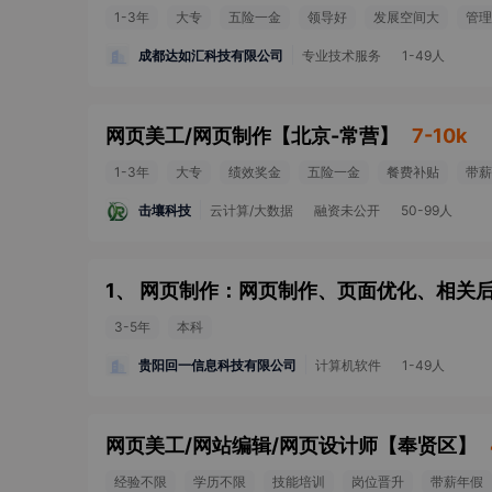
1-3年
大专
五险一金
领导好
发展空间大
管理
成都达如汇科技有限公司
专业技术服务
1-49人
网页美工/网页制作
【
北京-常营
】
7-10k
1-3年
大专
绩效奖金
五险一金
餐费补贴
带薪
击壤科技
云计算/大数据
融资未公开
50-99人
3-5年
本科
贵阳回一信息科技有限公司
计算机软件
1-49人
网页美工/网站编辑/网页设计师
【
奉贤区
】
经验不限
学历不限
技能培训
岗位晋升
带薪年假