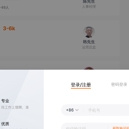
陈先生
人事经理
-49人
3-6k
韩先生
运营总监
贾女士
登录/注册
密码登录
人事
+86
章女士
总经理
获取验证