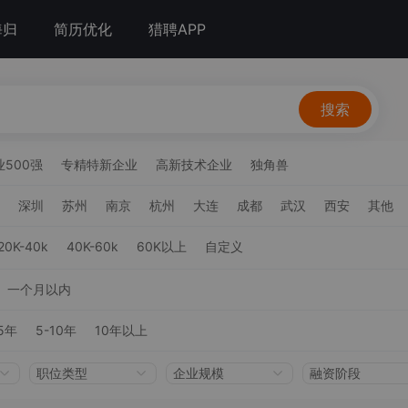
海归
简历优化
猎聘APP
搜索
500强
专精特新企业
高新技术企业
独角兽
深圳
苏州
南京
杭州
大连
成都
武汉
西安
其他
20K-40k
40K-60k
60K以上
自定义
一个月以内
5年
5-10年
10年以上
职位类型
企业规模
融资阶段