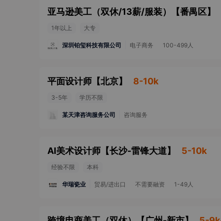
亚马逊美工（双休/13薪/服装）
【
番禺区
】
1年以上
大专
深圳铂玺科技有限公司
电子商务
100-499人
平面设计师
【
北京
】
8-10k
3-5年
学历不限
某天津咨询服务公司
咨询服务
AI美术设计师
【
长沙-雷锋大道
】
5-10k
经验不限
本科
华瑞瓷业
贸易/进出口
不需要融资
1-49人
跨境电商美工（双休）
【
广州-新市
】
5-9k