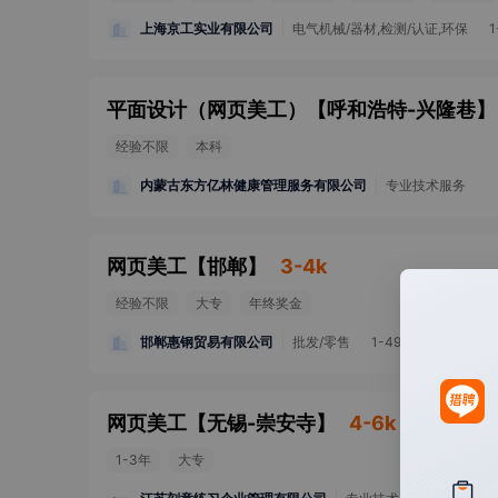
上海京工实业有限公司
电气机械/器材,检测/认证,环保
1
平面设计（网页美工）
【
呼和浩特-兴隆巷
】
经验不限
本科
内蒙古东方亿林健康管理服务有限公司
专业技术服务
网页美工
【
邯郸
】
3-4k
经验不限
大专
年终奖金
邯郸惠钢贸易有限公司
批发/零售
1-49人
网页美工
【
无锡-崇安寺
】
4-6k
1-3年
大专