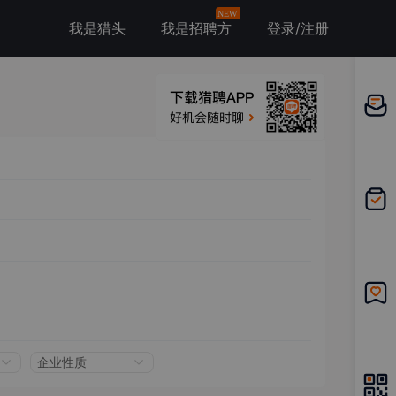
NEW
我是猎头
我是招聘方
登录/注册
邀请应
聘
我的投
递
我的收
藏
企业性质