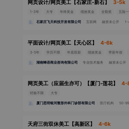
网页设计/网页美工
【
石家庄-新石
】
3-5k
1-3年
大专
年终奖金
绩效奖金
全勤奖
五险一
石家庄飞天科技开发有限公司
互联网
融资未公开
1
平面设计/网页美工
【
天心区
】
4-6k
3-5年
学历不限
年底双薪
绩效奖金
带薪年假
湖南蜂语商业咨询有限公司
专业技术服务
融资未公开
网页美工（应届生亦可）
【
厦门-莲花
】
4-
经验不限
大专
厦门思明银河整形外科门诊部有限公司
医疗机构
50-9
天府三街双休美工
【
高新区
】
4-6k