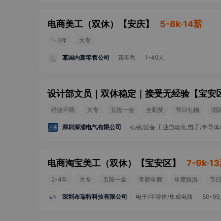
电商美工（双休）
【
安庆
】
5-8k·14薪
1-3年
大专
某国内新零售公司
新零售
1-49人
设计部文员｜双休稳定｜接受无经验
【
宝安
经验不限
大专
五险一金
全勤奖
节日礼物
团
深圳深浦电气有限公司
机械/设备,工业自动化,电子/半导体
电商淘宝美工（双休）
【
宝安区
】
7-9k·1
2-4年
大专
五险一金
带薪年假
年度旅游
节
深圳布瑞特科技有限公司
电子/半导体/集成电路
50-9