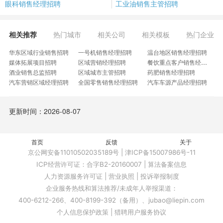
眼科销售经理招聘
工业油销售主管招聘
相关推荐
热门城市
相关公司
相关模板
热门企业
华东区域行业销售招聘
一号机销售经理招聘
温台地区销售经理招聘
媒体拓展项目招聘
区域营销经理招聘
餐饮重点客户销售经理招聘
酒业销售总监招聘
区域城市主管招聘
药肥销售经理招聘
汽车营销区域经理招聘
全国零售销售经理招聘
汽车车源产品经理招聘
渠道销售高级主任招聘
基因检测区域经理招聘
区域经理大区负责人招聘
母婴高级销售经理招聘
钢贸业务区域经理招聘
彩涂销售大区经理招聘
更新时间：2026-08-07
桁架楼承板销售经理招聘
华东片区销售经理招聘
区域品控经理招聘
营销事业部部长招聘
内贸大客户经理招聘
北美区区域经理招聘
IVD地区经理招聘
东北特渠经理招聘
非洲区域经理招聘
资产去化经理招聘
首页
高端美妆集合店招聘
反馈
老酒办事处经理招聘
关于