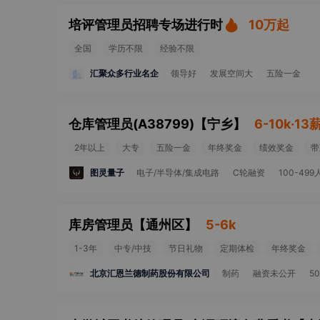
培评管理员招聘专场进行时
10万起
全国
学历不限
经验不限
汇聚众多行业名企
领导好
发展空间大
五险一金
仓库管理员(A38799)
【
宁乡
】
6-10k·13
2年以上
大专
五险一金
年终奖金
绩效奖金
带
图灵量子
电子/半导体/集成电路
C轮融资
100-499
库房管理员
【
通州区
】
5-6k
1-3年
中专/中技
节日礼物
定期体检
年终奖金
北京汇恩兰德制药股份有限公司
制药
融资未公开
5