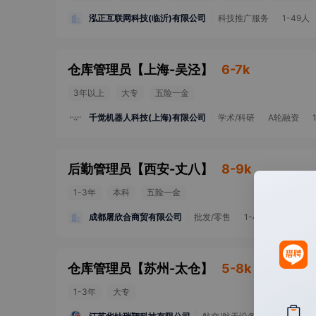
泓正互联网科技(临沂)有限公司
科技推广服务
1-49人
仓库管理员
【
上海-吴泾
】
6-7k
3年以上
大专
五险一金
千觉机器人科技(上海)有限公司
学术/科研
A轮融资
后勤管理员
【
西安-丈八
】
8-9k
1-3年
本科
五险一金
成都屠欣合商贸有限公司
批发/零售
1-49人
仓库管理员
【
苏州-太仓
】
5-8k
1-3年
大专