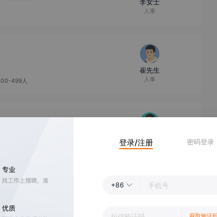
李女士
人事
崔先生
人事
100-499人
赵先生
登录/注册
密码登录
人事专员
+86
潘先生
招聘高级专员
获取验证