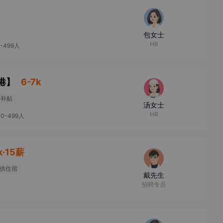
包女士
HR
0-499人
港
】
6-7k
费补贴
汤女士
HR
00-499人
k·15薪
供住宿
戴先生
招聘专员