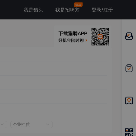
NEW
我是猎头
我是招聘方
登录/注册
邀请应
聘
我的投
递
我的收
藏
企业性质