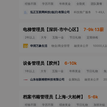
经验不限
学历不限
年终奖金
全勤奖
团队聚餐
泓正互联网科技(临沂)有限公司
科技推广服务
1-49人
电梯管理员
【
深圳-市中心区
】
7-9k·13薪
2年以上
大专
五险一金
节日礼物
定期体检
华润万象生活
物业/商业管理
融资未公开
10000人
设备管理员
【
胶州
】
6-10k
1年以上
大专
五险一金
年终奖金
节日礼物
免
山东创新精密科技有限公司
金属制品
融资未公开
2
档案书籍管理员
【
上海-大柏树
】
5-6k
经验不限
学历不限
绩效奖金
节日礼物
加班补贴