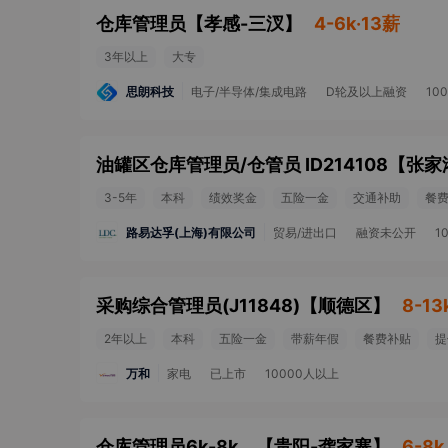
仓库管理员
【
孝感-三汊
】
4-6k·13薪
3年以上
大专
思朗科技
电子/半导体/集成电路
D轮及以上融资
10
油罐区仓库管理员/仓管员 ID214108
【
张家
3-5年
本科
绩效奖金
五险一金
交通补助
餐
路易达孚(上海)有限公司
贸易/进出口
融资未公开
1
采购综合管理员(J11848)
【
顺德区
】
8-13
2年以上
本科
五险一金
带薪年假
餐费补贴
提
万和
家电
已上市
10000人以上
仓库管理员6k-8k、
【
贵阳-龚家寨
】
6-8k