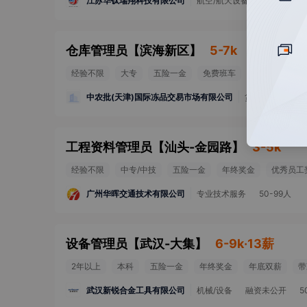
江苏华钛瑞翔科技有限公司
航空/航天设备
A轮融资
仓库管理员
【
滨海新区
】
5-7k
经验不限
大专
五险一金
免费班车
节日礼物
中农批(天津)国际冻品交易市场有限公司
货运/物流/仓储
工程资料管理员
【
汕头-金园路
】
3-5k
经验不限
中专/中技
五险一金
年终奖金
优秀员工
广州华晖交通技术有限公司
专业技术服务
50-99人
设备管理员
【
武汉-大集
】
6-9k·13薪
2年以上
本科
五险一金
年终奖金
年底双薪
带
武汉新锐合金工具有限公司
机械/设备
融资未公开
5