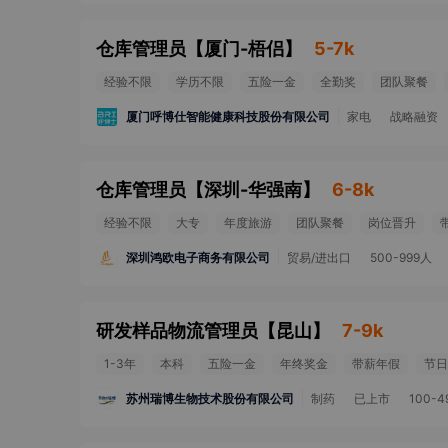
仓库管理员
【
厦门-梧侣
】
5-7k
经验不限
学历不限
五险一金
全勤奖
团队聚餐
厦门呼博仕智能健康科技股份有限公司
家电
战略融资
仓库管理员
【
深圳-华强南
】
6-8k
经验不限
大专
年度旅游
团队聚餐
岗位晋升
深圳鸿欧电子商务有限公司
贸易/进出口
500-999人
研发样品物流管理员
【
昆山
】
7-9k
1-3年
本科
五险一金
年终奖金
带薪年假
节日
苏州瑞博生物技术股份有限公司
制药
已上市
100-4