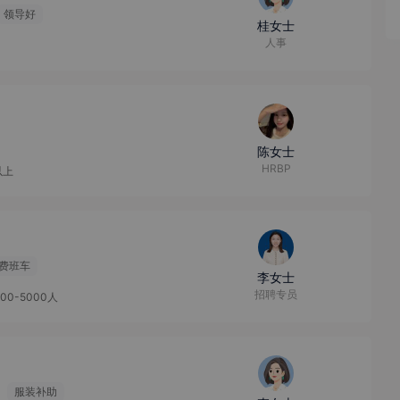
领导好
桂女士
人事
陈女士
HRBP
以上
费班车
李女士
招聘专员
000-5000人
服装补助