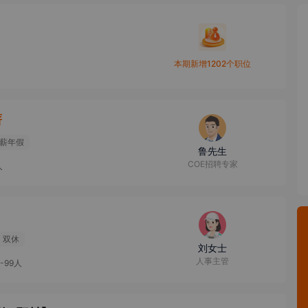
本期新增1202个职位
薪
薪年假
鲁先生
COE招聘专家
人
双休
刘女士
人事主管
0-99人