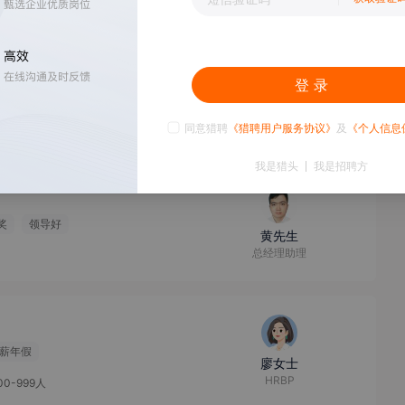
100-499人
登 录
李女士
人事
100-499人
同意猎聘
《猎聘用户服务协议》
及
《个人信息
我是猎头
我是招聘方
奖
领导好
黄先生
总经理助理
薪年假
廖女士
HRBP
00-999人