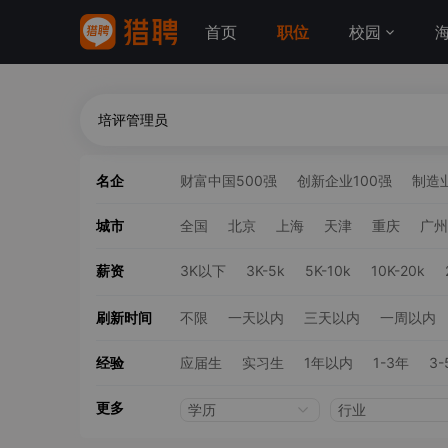
首页
职位
校园
名企
财富中国500强
创新企业100强
制造业
城市
全国
北京
上海
天津
重庆
广州
薪资
3K以下
3K-5k
5K-10k
10K-20k
刷新时间
不限
一天以内
三天以内
一周以内
经验
应届生
实习生
1年以内
1-3年
3-
更多
学历
行业