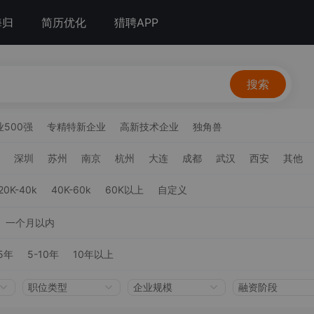
海归
简历优化
猎聘APP
搜索
500强
专精特新企业
高新技术企业
独角兽
深圳
苏州
南京
杭州
大连
成都
武汉
西安
其他
20K-40k
40K-60k
60K以上
自定义
一个月以内
5年
5-10年
10年以上
职位类型
企业规模
融资阶段