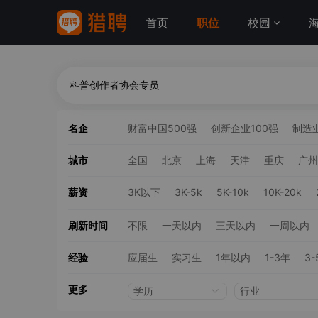
首页
职位
校园
名企
财富中国500强
创新企业100强
制造业
城市
全国
北京
上海
天津
重庆
广州
薪资
3K以下
3K-5k
5K-10k
10K-20k
刷新时间
不限
一天以内
三天以内
一周以内
经验
应届生
实习生
1年以内
1-3年
3-
更多
学历
行业