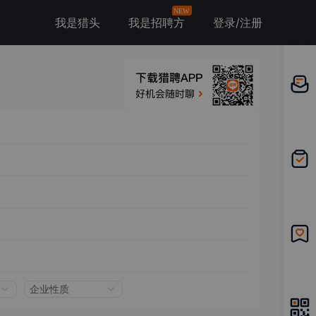
NEW
我是猎头
我是招聘方
登录/注册
邀请应
聘
我的投
递
我的收
藏
企业性质