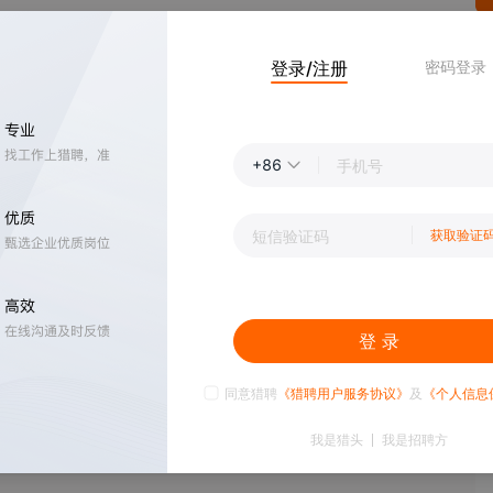
登录/注册
密码登录
+86
获取验证
登 录
同意猎聘
《猎聘用户服务协议》
及
《个人信息
我是猎头
我是招聘方