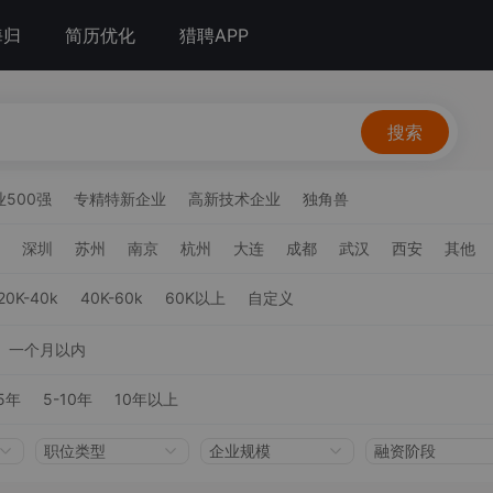
海归
简历优化
猎聘APP
搜索
500强
专精特新企业
高新技术企业
独角兽
深圳
苏州
南京
杭州
大连
成都
武汉
西安
其他
20K-40k
40K-60k
60K以上
自定义
一个月以内
5年
5-10年
10年以上
职位类型
企业规模
融资阶段