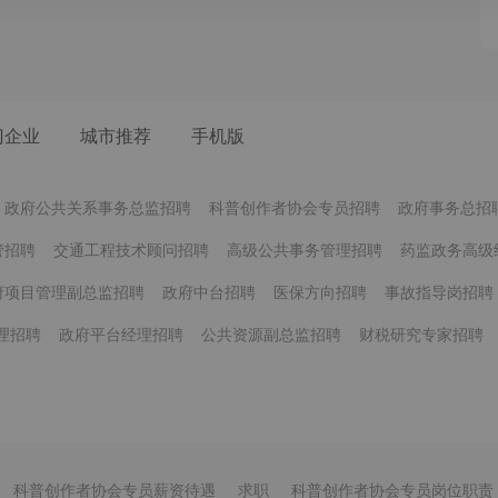
门企业
城市推荐
手机版
政府公共关系事务总监招聘
科普创作者协会专员招聘
政府事务总招
管招聘
交通工程技术顾问招聘
高级公共事务管理招聘
药监政务高级
府项目管理副总监招聘
政府中台招聘
医保方向招聘
事故指导岗招聘
理招聘
政府平台经理招聘
公共资源副总监招聘
财税研究专家招聘
科普创作者协会专员薪资待遇
求职
科普创作者协会专员岗位职责