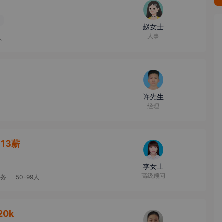
赵女士
人事
人
许先生
经理
·13薪
李女士
高级顾问
服务
50-99人
20k