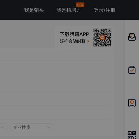
NEW
我是猎头
我是招聘方
登录/注册
邀请应
聘
我的投
递
我的收
藏
企业性质