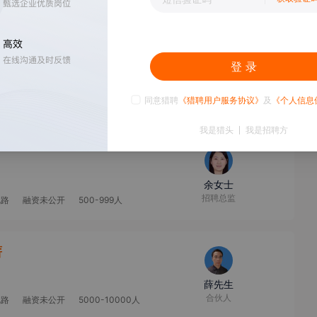
登 录
许女士
猎头顾问
10000人以上
同意猎聘
《猎聘用户服务协议》
及
《个人信息
我是猎头
我是招聘方
余女士
招聘总监
电路
融资未公开
500-999人
薪
薛先生
合伙人
电路
融资未公开
5000-10000人