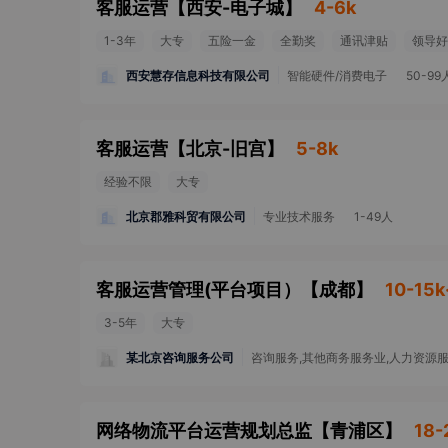
客服运营
【
西安-电子城
】
4-6k
1-3年
大专
五险一金
全勤奖
通讯津贴
领导好
西安慧存信息科技有限公司
智能硬件/消费电子
50-99
客服运营
【
北京-旧宫
】
5-8k
经验不限
大专
北京郡雅科贸有限公司
专业技术服务
1-49人
客服运营管理(平台项目）
【
成都
】
10-15k
3-5年
大专
某北京咨询服务公司
咨询服务,其他商务服务业,人力资源
网络物流平台运营规划总监
【
青浦区
】
18-