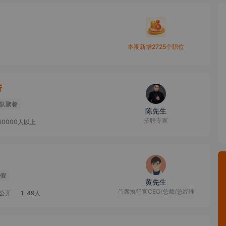
本期新增2725个职位
薪
队聚餐
陈先生
招聘专家
10000人以上
假
黄先生
首席执行官CEO/总裁/总经理
公开
1-49人