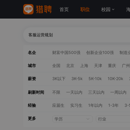
首页
职位
校园
名企
财富中国500强
创新企业100强
制造业
城市
全国
北京
上海
天津
重庆
广州
薪资
3K以下
3K-5k
5K-10k
10K-20k
刷新时间
不限
一天以内
三天以内
一周以内
经验
应届生
实习生
1年以内
1-3年
3-
更多
学历
行业