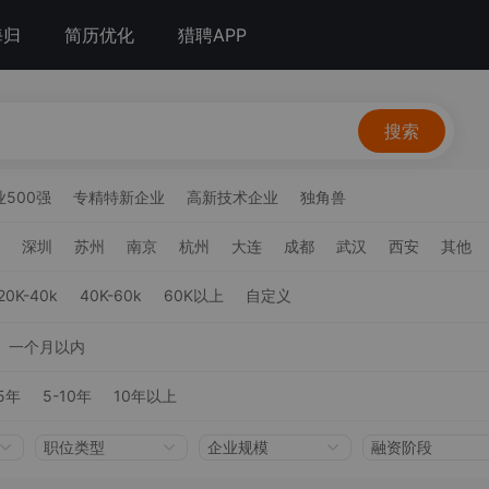
海归
简历优化
猎聘APP
搜索
500强
专精特新企业
高新技术企业
独角兽
深圳
苏州
南京
杭州
大连
成都
武汉
西安
其他
20K-40k
40K-60k
60K以上
自定义
一个月以内
5年
5-10年
10年以上
职位类型
企业规模
融资阶段