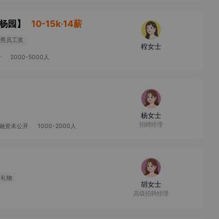
-杨园
】
10-15k·14薪
秀员工奖
程女士
开
2000-5000人
杨女士
招聘经理
融资未公开
1000-2000人
日礼物
胡女士
高级招聘经理