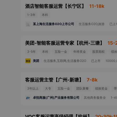
酒店智能客服运营
【
长宁区
】
11-18k
1-3年
本科
某上海生活服务O2O上市公司
生活服务O2O,旅游
已上
美团-智能客服运营专家
【
杭州-三塘
】
15-
3-5年
本科
五险一金
年终奖金
股票期权
绩
美团
生活服务,互联网,生活服务O2O
已上市
1000
客服运营主管
【
广州-新塘
】
7-8k
3年以上
大专
五险一金
团队聚餐
绩效奖金
带
卓悦商服(广州)产业服务有限公司
其他商务服务业
1-4
VOC客服运营高级经理
【
杭州
】
20-30k·