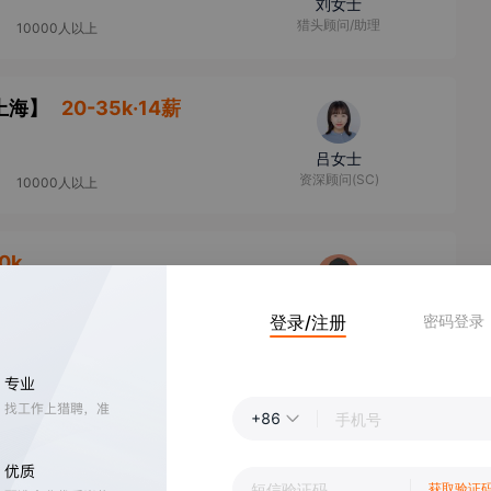
刘女士
猎头顾问/助理
10000人以上
上海
】
20-35k·14薪
吕女士
资深顾问(SC)
10000人以上
0k
邓先生
登录/注册
密码登录
资深高级猎头
薪
+86
韦女士
其他
获取验证