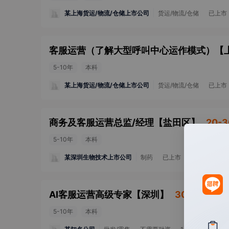
某上海货运/物流/仓储上市公司
货运/物流/仓储
已上市
客服运营（了解大型呼叫中心运作模式）
【
5-10年
本科
某上海货运/物流/仓储上市公司
货运/物流/仓储
已上市
商务及客服运营总监/经理
【
盐田区
】
20-3
5-10年
本科
某深圳生物技术上市公司
制药
已上市
10000人以上
AI客服运营高级专家
【
深圳
】
30-50k·16
5-10年
本科