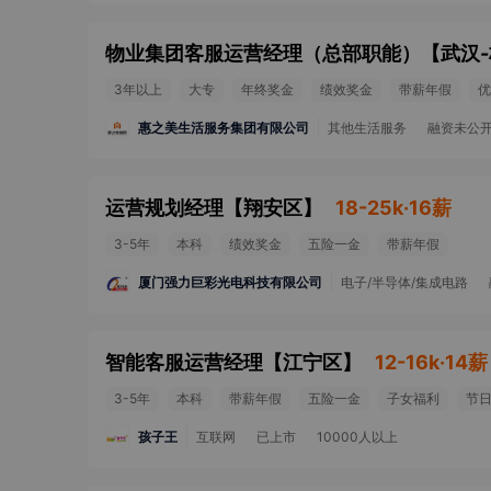
物业集团客服运营经理（总部职能）
【
武汉
3年以上
大专
年终奖金
绩效奖金
带薪年假
优
惠之美生活服务集团有限公司
其他生活服务
融资未公
运营规划经理
【
翔安区
】
18-25k·16薪
3-5年
本科
绩效奖金
五险一金
带薪年假
厦门强力巨彩光电科技有限公司
电子/半导体/集成电路
智能客服运营经理
【
江宁区
】
12-16k·14薪
3-5年
本科
带薪年假
五险一金
子女福利
节
孩子王
互联网
已上市
10000人以上