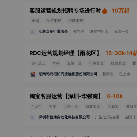
客服运营规划招聘专场进行时
10万起
全国
学历不限
经验不限
汇聚众多行业名企
领导好
发展空间大
五险一金
RDC运营规划经理
【
雨花区
】
15-30k·14
5年以上
本科
五险一金
年终奖金
绩效奖金
团
湖南鸣鸣很忙商业连锁股份有限公司
新零售
已上市
淘宝客服运营
【
深圳-华强南
】
6-10k
1-3年
大专
五险一金
绩效奖金
全勤奖
带薪年
深圳市普旭自动化科技有限公司
广告/公关/会展
融资未