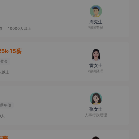
周先生
招聘专员
市
10000人以上
25k·15薪
效奖金
雷女士
招聘经理
0人以上
薪年假
张女士
人事行政经理
9人
15薪