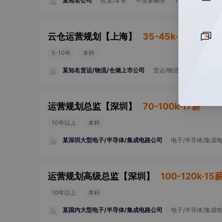
某知名公司
批发/零售
不需要融资
10000人以上
云仓运营规划
【
上海
】
35-45k·14薪
5-10年
本科
某知名货运/物流/仓储上市公司
货运/物流/仓储
已上市
运营规划总监
【
深圳
】
70-100k·17薪
10年以上
本科
某深圳大型电子/半导体/集成电路公司
电子/半导体/集成
运营规划高级总监
【
深圳
】
100-120k·15
10年以上
本科
某国内大型电子/半导体/集成电路公司
电子/半导体/集成