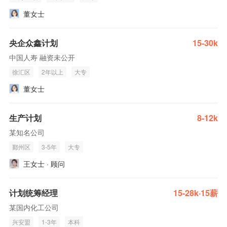
董女士
央企众鑫计划
15-30k
中国人寿 融资未公开
徐汇区
2年以上
大专
董女士
生产计划
8-12k
某知名公司
鄞州区
3-5年
大专
王女士 · 顾问
计划统筹经理
15-28k·15薪
某国内化工公司
兴安盟
1-3年
本科