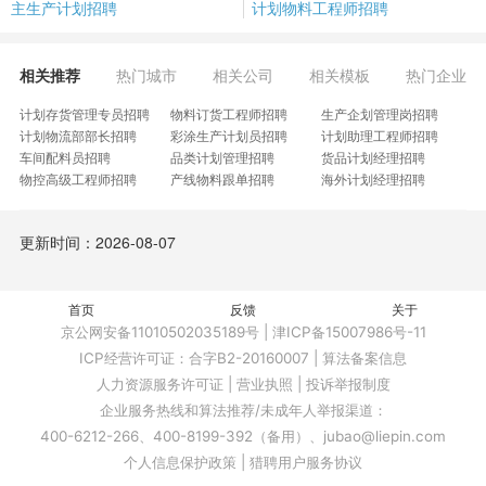
主生产计划招聘
计划物料工程师招聘
相关推荐
热门城市
相关公司
相关模板
热门企业
计划存货管理专员招聘
物料订货工程师招聘
生产企划管理岗招聘
计划物流部部长招聘
彩涂生产计划员招聘
计划助理工程师招聘
车间配料员招聘
品类计划管理招聘
货品计划经理招聘
物控高级工程师招聘
产线物料跟单招聘
海外计划经理招聘
宠物生产管理招聘
生管物流部长招聘
汽车计划经理招聘
计划调度高级经理招聘
PMC分切计划员招聘
物料计划交付经理招聘
更新时间：2026-08-07
计划物控部长招聘
计划工程师招聘
MC管理员招聘
生產主管招聘
BOM高级工程师招聘
工艺成本专员招聘
计划部副总招聘
合成操作员招聘
周转包装物管理招聘
物料规划岗招聘
首页
外贸窗帘生产跟单招聘
反馈
物资计划专员招聘
关于