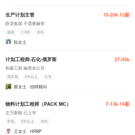
生产计划主管
15-20k·13薪
卧龙集团 不需要融资
越南
1-3年
本科
阮女士
计划工程师-石化-俄罗斯
27-35k
和菱工程 融资未公开
俄罗斯
5年以上
大专
蔡女士 · 招聘顾问
物料计划工程师（PACK MC）
7-13k·14薪
正力新能 已上市
常熟
2年以上
本科
王女士 · HRBP