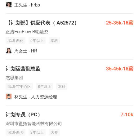
王先生 · hrbp
【计划部】供应代表（ A52572）
25-35k·16薪
正浩EcoFlow B轮融资
深圳-西丽
5年以上
本科
周女士 · HR
计划运营副总监
35-45k·16薪
杰思集团
深圳-市中心区
8年以上
本科
林先生 · 人力资源经理
计划专员（PC）
7-10k
深圳市盈拓智能科技有限公司
深圳-西乡
3年以上
大专