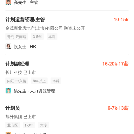
高先生 · 主管
计划运营经理/主管
10-15k
金茂商业房地产(上海)有限公司 融资未公开
青岛-云南路
3-5年
本科
祝女士 · HR
计划副经理
16-20k·17薪
长川科技 已上市
内江-中兴路
8年以上
本科
姚先生 · 人力资源管理
计划员
6-7k·13薪
旭升集团 已上市
北仑区
1-3年
大专