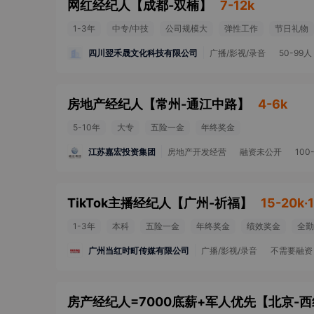
网红经纪人
【
成都-双楠
】
7-12k
1-3年
中专/中技
公司规模大
弹性工作
节日礼物
四川翌禾晟文化科技有限公司
广播/影视/录音
50-99人
房地产经纪人
【
常州-通江中路
】
4-6k
5-10年
大专
五险一金
年终奖金
江苏嘉宏投资集团
房地产开发经营
融资未公开
100
TikTok主播经纪人
【
广州-祈福
】
15-20k·
1-3年
本科
五险一金
年终奖金
绩效奖金
全勤
广州当红时町传媒有限公司
广播/影视/录音
不需要融资
房产经纪人=7000底薪+军人优先
【
北京-