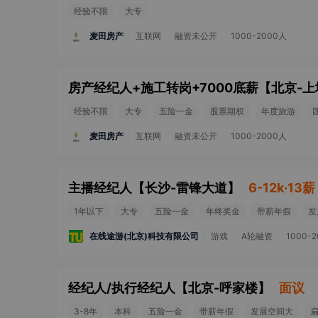
经验不限
大专
麦田房产
互联网
融资未公开
1000-2000人
房产经纪人+施工转岗+7000底薪
【
北京-上
经验不限
大专
五险一金
股票期权
年度旅游
麦田房产
互联网
融资未公开
1000-2000人
主播经纪人
【
长沙-雷锋大道
】
6-12k·13薪
1年以下
大专
五险一金
年终奖金
带薪年假
发
在线途游(北京)科技有限公司
游戏
A轮融资
1000-
经纪人/执行经纪人
【
北京-呼家楼
】
面议
3-8年
本科
五险一金
带薪年假
发展空间大