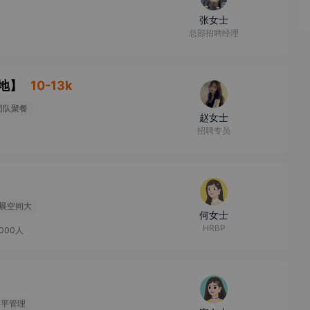
张女士
总部招聘经理
地
】
10-13k
团队聚餐
赵女士
招聘专员
展空间大
何女士
HRBP
2000人
扁平管理