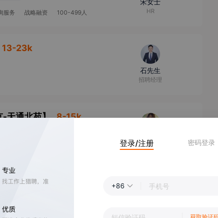
宋女士
HR
咨询服务
战略融资
100-499人
13-23k
石先生
招聘经理
京-天通北苑
】
8-15k
团队聚餐
赵女士
登录/注册
密码登录
招聘专员
+86
五险一金
覃先生
资深合伙人、总监
获取验证