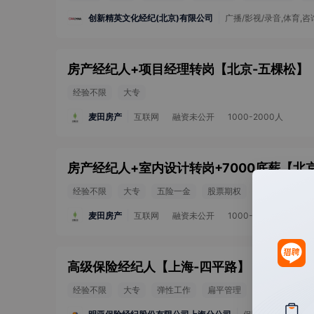
创新精英文化经纪(北京)有限公司
广播/影视/录音,体育,
房产经纪人+项目经理转岗
【
北京-五棵松
】
经验不限
大专
麦田房产
互联网
融资未公开
1000-2000人
房产经纪人+室内设计转岗+7000底薪
【
北
经验不限
大专
五险一金
股票期权
年度旅游
麦田房产
互联网
融资未公开
1000-2000人
高级保险经纪人
【
上海-四平路
】
20-50k
经验不限
大专
弹性工作
扁平管理
发展空间大