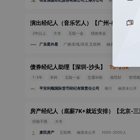
明亚保险经纪股份有限公司上海分公司
保险
融资未公
演出经纪人（音乐艺人）
【
广州-柯木塱
】
2年以上
大专
五险一金
绩效奖金
带薪年假
节
广东星外星
广播/影视/录音,互联网
融资未公开
100
债券经纪人助理
【
深圳-沙头
】
15-25k
1-3年
本科
五险一金
交通补助
领导好
管理规
平安利顺国际货币经纪有限责任公司
银行
融资未公开
房产经纪人（底薪7K+就近安排）
【
北京-三
经验不限
大专
麦田房产
互联网
融资未公开
1000-2000人