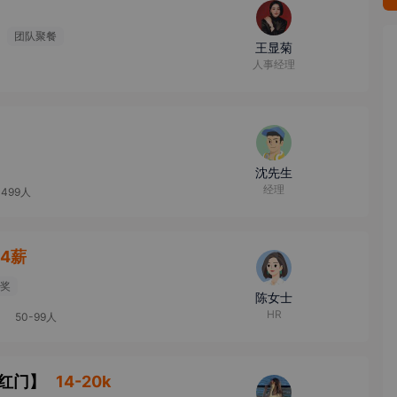
团队聚餐
王显菊
人事经理
沈先生
经理
-499人
14薪
奖
陈女士
HR
50-99人
西红门
】
14-20k