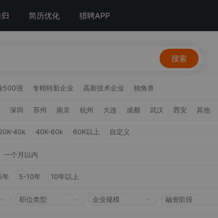
海归
简历优化
猎聘APP
搜索
500强
专精特新企业
高新技术企业
独角兽
深圳
苏州
南京
杭州
大连
成都
武汉
西安
其他
20K-40k
40K-60k
60K以上
自定义
一个月以内
5年
5-10年
10年以上
职位类型
企业规模
融资阶段