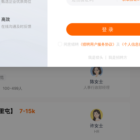
开
10000人以上
8-10k
登 录
日礼物
李女士
人事经理
-499人
同意猎聘
《猎聘用户服务协议》
及
《个人信息
我是猎头
我是招聘方
范
陈女士
人事行政部经理
100-499人
里屯
】
7-15k
许女士
HR