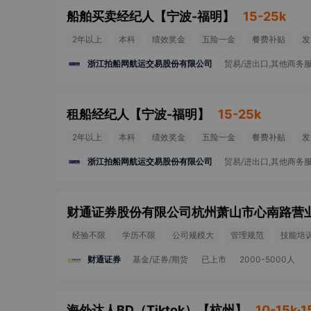
船舶买卖经纪人
【
宁波-福明
】
15-25k
2年以上
本科
绩效奖金
五险一金
餐费补贴
发
浙江拍船网航运交易股份有限公司
贸易/进出口,其他商务
租船经纪人
【
宁波-福明
】
15-25k
2年以上
本科
绩效奖金
五险一金
餐费补贴
发
浙江拍船网航运交易股份有限公司
贸易/进出口,其他商务
经验不限
学历不限
公司规模大
管理规范
技能培
财通证券
基金/证券/期货
已上市
2000-5000人
海外达人BD（Tiktok）
【
杭州
】
10-15k·