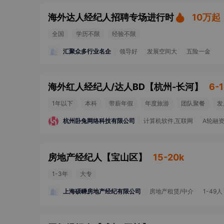
海外达人经纪人招聘专场进行时
10万起
全国
学历不限
经验不限
汇聚众多行业名企
领导好
发展空间大
五险一金
海外红人经纪人/达人BD
【
杭州-长河
】
6-1
1年以下
本科
带薪年假
年度旅游
团队聚餐
发
杭州卧兔网络科技有限公司
计算机软件,互联网
A轮融
房地产经纪人
【
宝山区
】
15-20k
1-3年
大专
上海硕嵊房地产经纪有限公司
房地产租赁/中介
1-49人