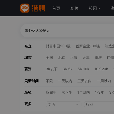
首页
职位
校园
名企
财富中国500强
创新企业100强
制造业
城市
全国
北京
上海
天津
重庆
广州
薪资
3K以下
3K-5k
5K-10k
10K-20k
刷新时间
不限
一天以内
三天以内
一周以内
经验
应届生
实习生
1年以内
1-3年
3-
更多
学历
行业