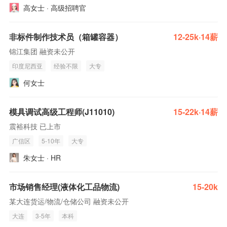
高女士 · 高级招聘官
非标件制作技术员（箱罐容器）
12-25k·14薪
锦江集团 融资未公开
印度尼西亚
经验不限
大专
何女士
模具调试高级工程师(J11010)
15-22k·14薪
震裕科技 已上市
广信区
5-10年
大专
朱女士 · HR
市场销售经理(液体化工品物流)
15-20k
某大连货运/物流/仓储公司 融资未公开
大连
3-5年
本科