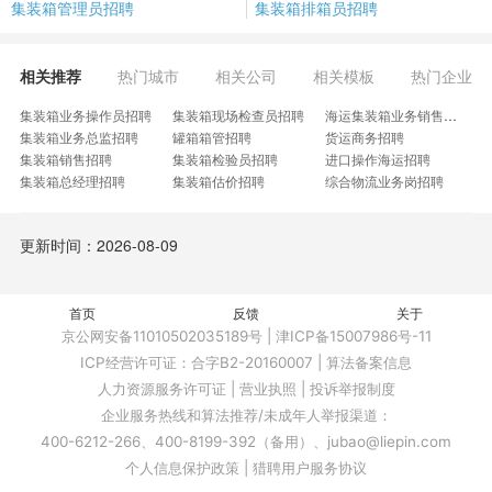
集装箱管理员招聘
集装箱排箱员招聘
相关推荐
热门城市
相关公司
相关模板
热门企业
集装箱业务操作员招聘
集装箱现场检查员招聘
海运集装箱业务销售招聘
集装箱业务总监招聘
罐箱箱管招聘
货运商务招聘
集装箱销售招聘
集装箱检验员招聘
进口操作海运招聘
集装箱总经理招聘
集装箱估价招聘
综合物流业务岗招聘
海运监装员招聘
国际物流海运商务招聘
集装箱危险品监装员招聘
集装箱产品结构专家招聘
危险品集装箱监装员招聘
罐箱运营招聘
更新时间：2026-08-09
配载主管招聘
估价单证员招聘
机械驾驶员招聘
货代商务招聘
箱贸业务员招聘
订舱主管招聘
租船商务招聘
欧洲航线经理招聘
验箱单证员招聘
防疫消毒员招聘
首页
简历沟通专用招聘
反馈
头等舱专员招聘
关于