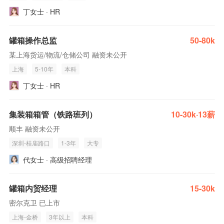
丁女士 · HR
罐箱操作总监
50-80k
某上海货运/物流/仓储公司 融资未公开
上海
5-10年
本科
丁女士 · HR
集装箱箱管（铁路班列）
10-30k·13薪
顺丰 融资未公开
深圳-桂庙路口
1-3年
大专
代女士 · 高级招聘经理
罐箱内贸经理
15-30k
密尔克卫 已上市
上海-金桥
3年以上
本科