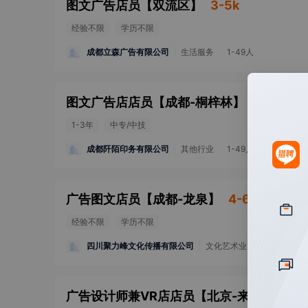
图文广告店员
【
双流区
】
3-5k
经验不限
学历不限
成都立森广告有限公司
生活服务
1-49人
图文广告店店员
【
成都-桐梓林
】
4-6k
1-3年
中专/中技
成都阡陌印务有限公司
其他行业
1-49人
广告图文店员
【
成都-龙泉
】
4-6k
经验不限
学历不限
四川聚力峰文化传播有限公司
文化艺术业
广告设计师兼VR店店员
【
北京-来广营
】
4