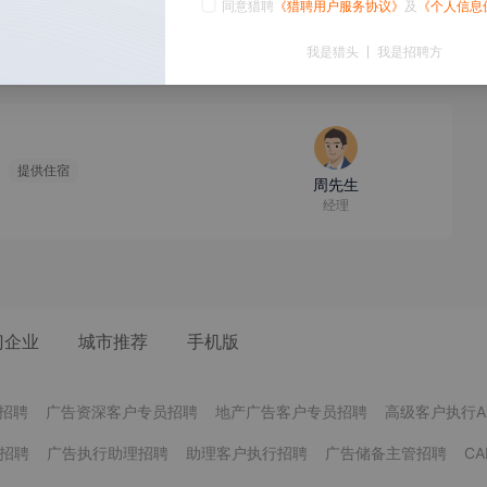
同意猎聘
《猎聘用户服务协议》
及
《个人信息
王先生
我是猎头
负责人
我是招聘方
提供住宿
周先生
经理
门企业
城市推荐
手机版
招聘
广告资深客户专员招聘
地产广告客户专员招聘
高级客户执行A
E招聘
广告执行助理招聘
助理客户执行招聘
广告储备主管招聘
C