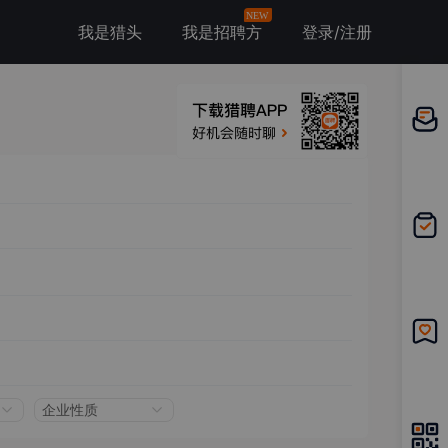
NEW
我是猎头
我是招聘方
登录/注册
邀请应
聘
我的投
递
我的收
藏
企业性质