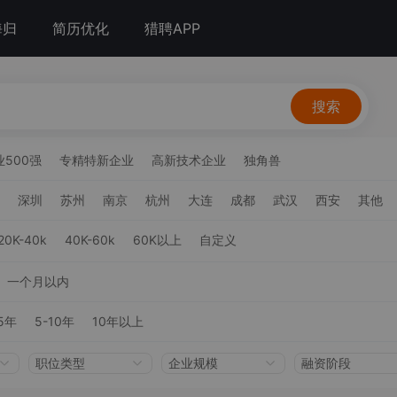
海归
简历优化
猎聘APP
搜索
500强
专精特新企业
高新技术企业
独角兽
深圳
苏州
南京
杭州
大连
成都
武汉
西安
其他
20K-40k
40K-60k
60K以上
自定义
一个月以内
5年
5-10年
10年以上
职位类型
企业规模
融资阶段