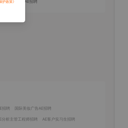
房地产广告AE招聘
保护政策》
E招聘
国际美妆广告AE招聘
AE分析主管工程师招聘
AE客户实习生招聘