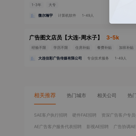
1-3年
大专
微尔瀚宇
计算机软件
1-49人
广告图文店员
【
大连-周水子
】
3-5k
经验不限
学历不限
住房补贴
餐费补贴
加班补贴
大连佳彩广告传媒有限公司
专业技术服务
1-49人
相关推荐
热门城市
相关公司
热
SAE客户执行招聘
硬件FAE招聘
资深广告客户专员
AE广告客户服务代表招聘
影视AE招聘
广告协调A