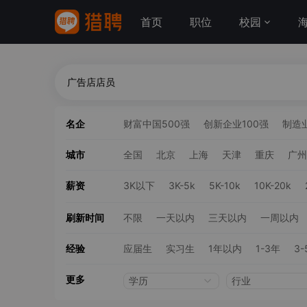
首页
职位
校园
名企
财富中国500强
创新企业100强
制造业
城市
全国
北京
上海
天津
重庆
广州
薪资
3K以下
3K-5k
5K-10k
10K-20k
刷新时间
不限
一天以内
三天以内
一周以内
经验
应届生
实习生
1年以内
1-3年
3-
更多
学历
行业