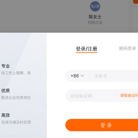
陈女士
招聘总监
登录/注册
密码登录
王先生
老板
+86
获取验证
刘女士
人事
登 录
-7k