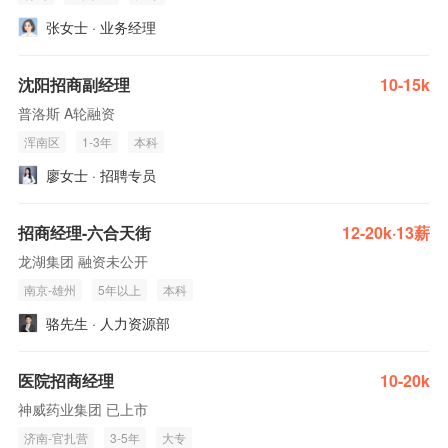
张女士 · 业务经理
沈阳招商副经理
10-15k
普洛斯 A轮融资
浑南区
1-3年
本科
廖女士 · 招聘专员
招商经理-六合天街
12-20k·13薪
龙湖集团 融资未公开
南京-雄州
5年以上
本科
骆先生 · 人力资源部
医院招商经理
10-20k
神威药业集团 已上市
济南-官扎营
3-5年
大专