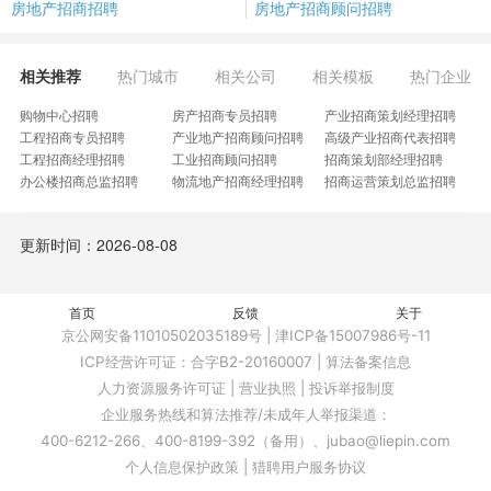
房地产招商招聘
房地产招商顾问招聘
相关推荐
热门城市
相关公司
相关模板
热门企业
购物中心招聘
房产招商专员招聘
产业招商策划经理招聘
工程招商专员招聘
产业地产招商顾问招聘
高级产业招商代表招聘
工程招商经理招聘
工业招商顾问招聘
招商策划部经理招聘
办公楼招商总监招聘
物流地产招商经理招聘
招商运营策划总监招聘
农贸市场招商专员招聘
产业园招商业务员招聘
运营策划高级主任招聘
招商租赁主管招聘
城市招商总监招聘
办公招商总监招聘
更新时间：2026-08-08
产业招商主任招聘
产业策划运营招聘
招商高级总监招聘
运营招商总监招聘
产业销售顾问招聘
行业产发总监招聘
商户管理副经理招聘
写字楼招商管理招聘
品牌招商高级经理招聘
商业选址招商顾问招聘
首页
数据中心招商总监招聘
反馈
招商高级专业经理招聘
关于