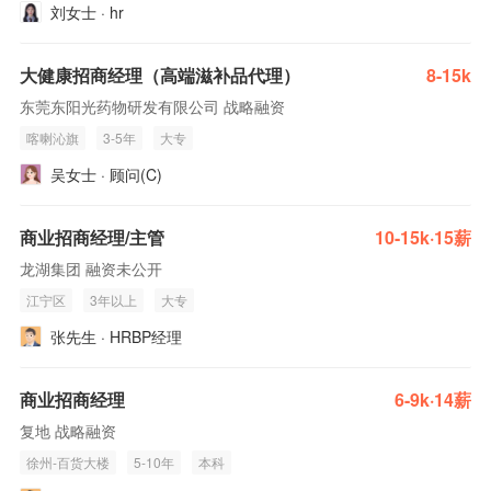
刘女士 · hr
大健康招商经理（高端滋补品代理）
8-15k
东莞东阳光药物研发有限公司 战略融资
喀喇沁旗
3-5年
大专
吴女士 · 顾问(C)
商业招商经理/主管
10-15k·15薪
龙湖集团 融资未公开
江宁区
3年以上
大专
张先生 · HRBP经理
商业招商经理
6-9k·14薪
复地 战略融资
徐州-百货大楼
5-10年
本科