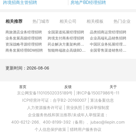
跨境招商主管招聘
房地产BD经理招聘
相关推荐
热门城市
相关公司
相关模板
热门企业
商旅酒店业务经理招聘
全国渠道拓展经理招聘
品类招商运营经理招聘
业务发展高级经理招聘
跨境支付商务经理招聘
企业高端礼品销售招聘
资深战略寻源经理招聘
药企解决方案架构师招聘
中国区业务拓展经理招聘
商务发展经理BDM招聘
智能终端政企高级BD招聘
全国零售渠道销售经理招聘
BD经理SAAS销售招聘
商业地产高级拓展经理招聘
华为云大客户BD经理招聘
企业内购拓展BD专员招聘
交通运输行业BD经理招聘
招商拓展高级专家招聘
更新时间：2026-08-06
资深游戏业务发展专家招聘
取餐柜开发招聘
西南战区招聘
BD助理工程师招聘
液化空气BD招聘
数据标注方向招聘
用户拓展负责人招聘
电商BD专家招聘
写字楼外卖运营招聘
互联网销售BD招聘
首页
大宗原材料运营招聘
反馈
抖音招商专员招聘
关于