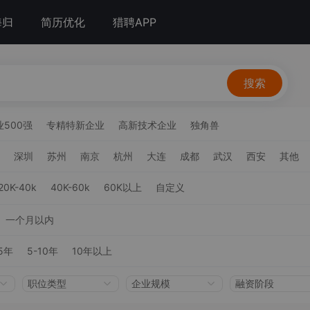
海归
简历优化
猎聘APP
搜索
500强
专精特新企业
高新技术企业
独角兽
深圳
苏州
南京
杭州
大连
成都
武汉
西安
其他
20K-40k
40K-60k
60K以上
自定义
一个月以内
5年
5-10年
10年以上
职位类型
企业规模
融资阶段