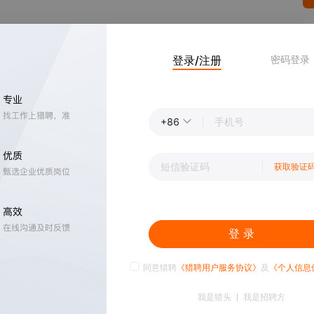
登录/注册
密码登录
+86
获取验证
登 录
同意猎聘
《猎聘用户服务协议》
及
《个人信息
我是猎头
我是招聘方