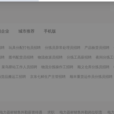
门企业
城市推荐
手机版
招聘
玩具分配打包员招聘
分拣员异常处理员招聘
产品验货员招聘
招聘
图书配货员招聘
物流收派员招聘
分拣工高薪招聘
夜间分拣工
菜鸟驿站工作人员招聘
物流分拣操作工招聘
顺义仓库分拣员招聘
胎货品搬运工招聘
京东七鲜生产主管招聘
顺丰重货运作员分拣员招聘
电力器材销售外勤薪资待遇
求职
电力器材销售外勤岗位职责
电