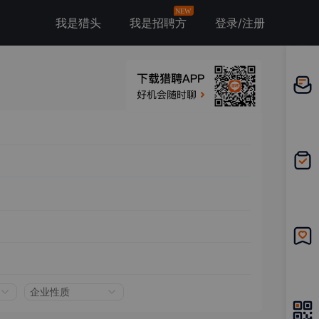
NEW
我是猎头
我是招聘方
登录/注册
邀请应
聘
我的投
递
我的收
藏
企业性质