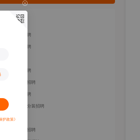
相关推荐
物流发货招聘
现场理货招聘
配货员招聘
卖场理货招聘
码
临时理货员招聘
发货专员招聘
手机零配件分装招聘
打包招聘
保护政策》
物流辅助工招聘