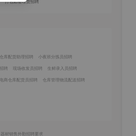
打包贴签理货招聘
仓库配货助理招聘
小夜班分拣员招聘
招聘
现场收发员招聘
生鲜录入员招聘
电商仓库配货员招聘
仓库管理物流配送招聘
力器材销售外勤招聘要求