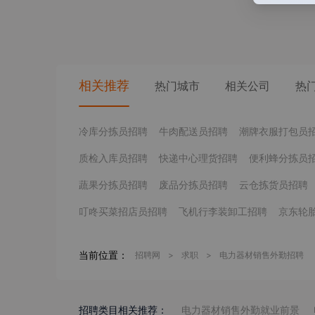
相关推荐
热门城市
相关公司
热
冷库分拣员招聘
牛肉配送员招聘
潮牌衣服打包员
质检入库员招聘
快递中心理货招聘
便利蜂分拣员
蔬果分拣员招聘
废品分拣员招聘
云仓拣货员招聘
叮咚买菜招店员招聘
飞机行李装卸工招聘
京东轮
当前位置：
招聘网
>
求职
>
电力器材销售外勤招聘
招聘类目相关推荐：
电力器材销售外勤就业前景