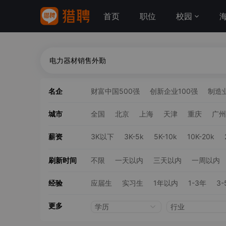
首页
职位
校园
名企
财富中国500强
创新企业100强
制造业
城市
全国
北京
上海
天津
重庆
广州
薪资
3K以下
3K-5k
5K-10k
10K-20k
刷新时间
不限
一天以内
三天以内
一周以内
经验
应届生
实习生
1年以内
1-3年
3-
更多
学历
行业