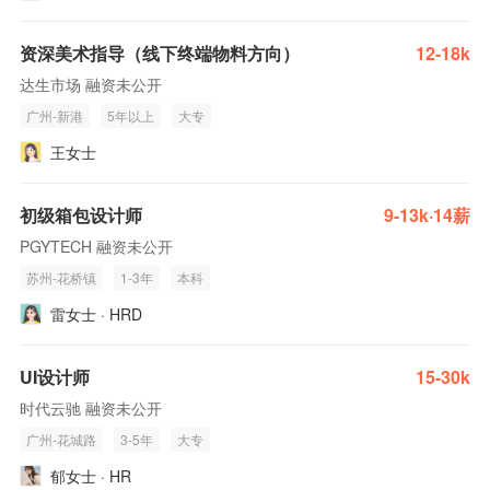
资深美术指导（线下终端物料方向）
12-18k
达生市场 融资未公开
广州-新港
5年以上
大专
王女士
初级箱包设计师
9-13k·14薪
PGYTECH 融资未公开
苏州-花桥镇
1-3年
本科
雷女士 · HRD
UI设计师
15-30k
时代云驰 融资未公开
广州-花城路
3-5年
大专
郁女士 · HR