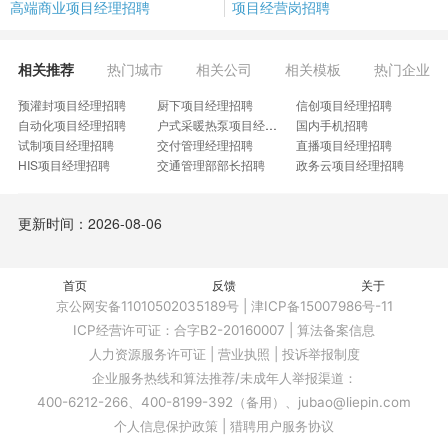
高端商业项目经理招聘
项目经营岗招聘
相关推荐
热门城市
相关公司
相关模板
热门企业
预灌封项目经理招聘
厨下项目经理招聘
信创项目经理招聘
自动化项目经理招聘
户式采暖热泵项目经理招聘
国内手机招聘
试制项目经理招聘
交付管理经理招聘
直播项目经理招聘
HIS项目经理招聘
交通管理部部长招聘
政务云项目经理招聘
企业风险管理招聘
洗碗机开发工程师招聘
自营业务高级经理招聘
金融外包项目经理招聘
存储项目交付工程师招聘
管线检测项目经理招聘
更新时间：2026-08-06
基地建设项目经理招聘
结构标化项目经理招聘
再生资源回收项目经理招聘
账款方向招聘
商业管理部部长招聘
助理游戏制作人招聘
电视开发经理招聘
防水技术主管招聘
碳资产管理经理招聘
精密塑模总工招聘
首页
公服运营岗招聘
反馈
内业负责人招聘
关于