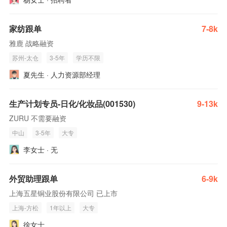
家纺跟单
7-8k
雅鹿 战略融资
苏州-太仓
3-5年
学历不限
夏先生 · 人力资源部经理
生产计划专员-日化/化妆品(001530)
9-13k
ZURU 不需要融资
中山
3-5年
大专
李女士 · 无
外贸助理跟单
6-9k
上海五星铜业股份有限公司 已上市
上海-方松
1年以上
大专
徐女士