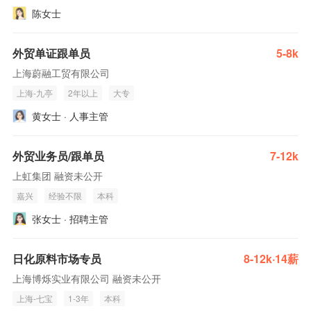
陈女士
外贸单证跟单员
5-8k
上海蔚融工贸有限公司
上海-九亭
2年以上
大专
黄女士 · 人事主管
外贸业务员/跟单员
7-12k
上虹集团 融资未公开
嘉兴
经验不限
本科
张女士 · 招聘主管
日化原料市场专员
8-12k·14薪
上海博烁实业有限公司 融资未公开
上海-七宝
1-3年
本科