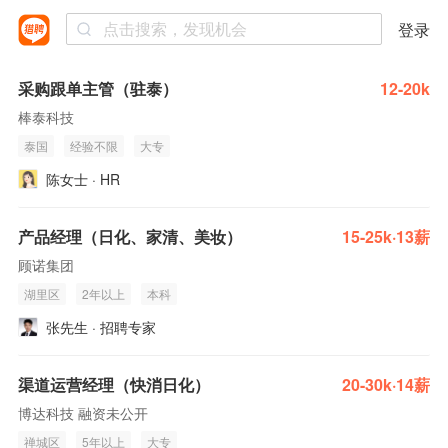
登录
采购跟单主管（驻泰）
12-20k
棒泰科技
泰国
经验不限
大专
陈女士 · HR
产品经理（日化、家清、美妆）
15-25k·13薪
顾诺集团
湖里区
2年以上
本科
张先生 · 招聘专家
渠道运营经理（快消日化）
20-30k·14薪
博达科技 融资未公开
禅城区
5年以上
大专