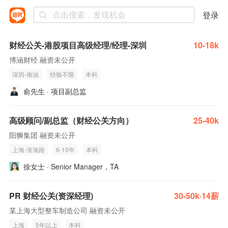
登录
财经公关-港股项目高级经理/经理-深圳
10-18k
博涵财经 融资未公开
深圳-南油
经验不限
本科
俞先生 · 项目副总监
高级顾问/副总监（财经公关方向）
25-40k
阳狮集团 融资未公开
上海-淮海路
6-10年
本科
徐女士 · Senior Manager，TA
PR 财经公关(资深经理)
30-50k·14薪
某上海大型整车制造公司 融资未公开
上海
5年以上
本科