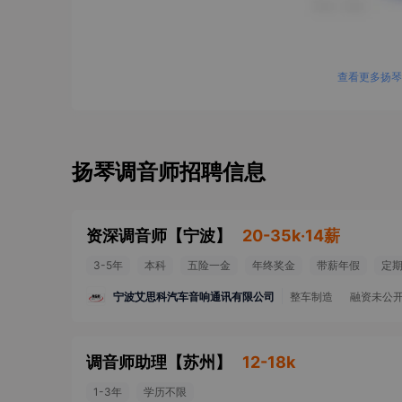
查看更多扬琴
扬琴调音师招聘信息
资深调音师
【
宁波
】
20-35k·14薪
3-5年
本科
五险一金
年终奖金
带薪年假
定
宁波艾思科汽车音响通讯有限公司
整车制造
融资未公
调音师助理
【
苏州
】
12-18k
1-3年
学历不限