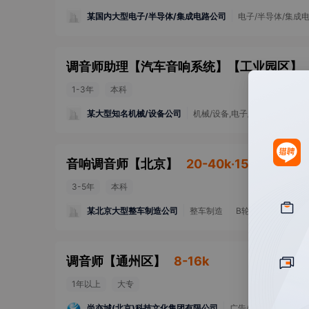
某国内大型电子/半导体/集成电路公司
电子/半导体/集成
调音师助理【汽车音响系统】
【
工业园区
】
1-3年
本科
某大型知名机械/设备公司
机械/设备,电子/半导体/集成电
音响调音师
【
北京
】
20-40k·15薪
3-5年
本科
某北京大型整车制造公司
整车制造
B轮融资
1000
调音师
【
通州区
】
8-16k
1年以上
大专
尚亦城(北京)科技文化集团有限公司
广告/公关/会展,新闻