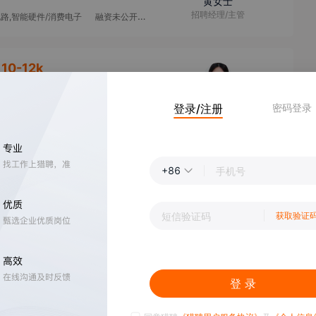
黄女士
招聘经理/主管
电路,智能硬件/消费电子
融资未公开
10000人以上
10-12k
陈女士
登录/注册
密码登录
Researcher
路
融资未公开
10000人以上
+86
顾先生
猎头顾问/助理
0人以上
获取验证
登 录
冯女士
招聘主管
和出版业,游戏
融资未公开
100-499人