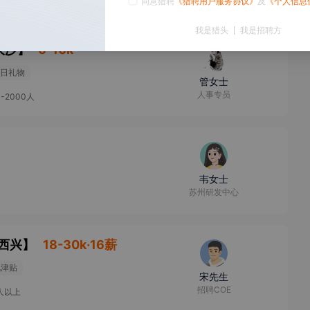
同意猎聘
《猎聘用户服务协议》
及
《个人信息
我是猎头
我是招聘方
大沙
】
6-10k
日礼物
管女士
人事专员
0-2000人
韦女士
苏州研发中心
西兴
】
18-30k·16薪
讯津贴
宋先生
招聘COE
0人以上