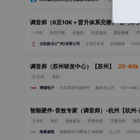
调音师（6至10K＋晋升体系完善）
【
广州-
1-3年
学历不限
全勤奖
年度旅游
团队聚餐
节
太阳娱乐(广州)有限公司
文化艺术业
其他融资
100
调音师（苏州研发中心）
【
苏州
】
20-40k
5-10年
本科
博顿电子
汽车零部件及配件
融资未公开
100-499人
智能硬件-音效专家（调音师）-杭州
【
杭州-
3-5年
本科
绩效奖金
带薪年假
交通补助
通
海康威视
智能硬件/消费电子,物联网
已上市
1000