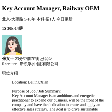
Key Account Manager, Railway OEM
北京-大望路
5-10年
本科
招1人
今日更新
15-30k·14薪
张女士
23分钟前在线
已认证
Recruiter · 斯凯孚(中国)有限公司
职位介绍
Location: Beijing/Xian
Purpose of Job / Job Summary:
Key Account Manager is an ambitious and energetic
practitioner to expand our business, will be the front of the
company and have the dedication to create and apply an
effective sales strategy. The goal is to drive sustainable