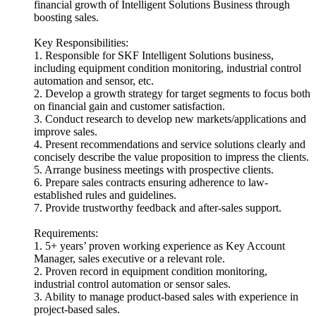
financial growth of Intelligent Solutions Business through
boosting sales.
Key Responsibilities:
1. Responsible for SKF Intelligent Solutions business,
including equipment condition monitoring, industrial control
automation and sensor, etc.
2. Develop a growth strategy for target segments to focus both
on financial gain and customer satisfaction.
3. Conduct research to develop new markets/applications and
improve sales.
4. Present recommendations and service solutions clearly and
concisely describe the value proposition to impress the clients.
5. Arrange business meetings with prospective clients.
6. Prepare sales contracts ensuring adherence to law-
established rules and guidelines.
7. Provide trustworthy feedback and after-sales support.
Requirements:
1. 5+ years’ proven working experience as Key Account
Manager, sales executive or a relevant role.
2. Proven record in equipment condition monitoring,
industrial control automation or sensor sales.
3. Ability to manage product-based sales with experience in
project-based sales.