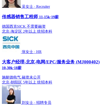
吴女士 · Recruiter
传感器销售工程师
11-15k·19薪
德国西克SICK 不需要融资
北京-海淀区
2年以上
统招本科
张女士 · HR
大客户经理-北京-电网/EPC/服务业务 (MJ000402)
10-30k·18薪
施耐德电气 融资未公开
北京-朝阳区
5年以上
统招本科
刘女士 · 招聘专员