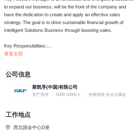
to expand our business, will be the front of the company and
have the dedication to create and apply an effective sales
strategy. The goal is to drive sustainable financial growth of
Intelligent Solutions Business through boosting sales.
Key Responsibilities:
1. Responsible for SKF Intelligent Solutions business, including
查看全部
equipment condition monitoring, industrial control automation and
sensor, etc.
公司信息
2. Develop a growth strategy for target segments to focus both
on financial gain and customer satisfaction.
斯凯孚(中国)有限公司
3. Conduct research to develop new markets/applications and
资产管理
5000-10000人
外商独资·外企办事处
improve sales.
4. Present recommendations and service solutions clearly and
工作地点
concisely describe the value proposition to impress the clients.
5. Arrange business meetings with prospective clients.
西北国金中心D座
6. Prepare sales contracts ensuring adherence to law-
established rules and guidelines.