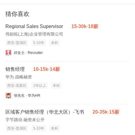
7. Provide trustworthy feedback and after-sales support.
猜你喜欢
Requirements:
Regional Sales Supervisor
15-30k·18薪
1. 5+ years’ proven working experience as Key Account
伟励拓(上海)企业管理有限公司
Manager, sales executive or a relevant role.
西安-莲湖区
5-10年
本科
2. Proven record in equipment condition monitoring, industrial
control automation or sensor sales.
邱女士 · Recruiter
3. Ability to manage product-based sales with experience in
project-based sales.
销售经理
10-15k·14薪
4. Solid experience in distributor management.
华为 战略融资
5. Good communication and negotiation skills.
西安-高新区
1年以上
本科
6. Ability to manage complex projects and multi-task.
张先生 · 华为HR
7. Experience in team management is a plus.
8. Market knowledge and proficiency in English.
区域客户销售经理（华北大区）-飞书
20-35k·15薪
9. Ability to build rapport.
字节跳动 融资未公开
西安-莲湖区
5-10年
本科