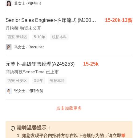
董女士 · 招聘HR
Senior Sales Engineer-临床流式 (MJ000944)
15-20k·13薪
丹纳赫 融资未公开
西安-新城区
5-10年
统招本科
马女士 · Recruiter
元萝卜-高级销售经理(A245253)
15-25k
商汤科技SenseTime 已上市
西安-长安区
3-5年
统招本科
张女士 · 招聘专员
点击加载更多
猎聘温馨提示：
1. 如您发现平台内招聘方存在以下违规行为的，请立即
举