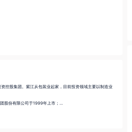
的民营投资控股集团。紫江从包装业起家，目前投资领域主要以制造业
集团股份有限公司于1999年上市；

开发区、房地产、酒店及教育等的开发与管理。

国”为己任，并积极投身教育事业和科创领域，致力于为区域繁荣发展