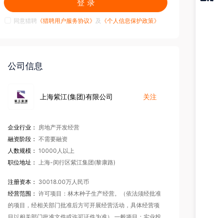
登 录
猎聘
APP
同意猎聘
《猎聘用户服务协议》
及
《个人信息保护政策》
公司信息
上海紫江(集团)有限公司
关注
企业行业：
房地产开发经营
融资阶段：
不需要融资
人数规模：
10000人以上
职位地址：
上海-闵行区紫江集团(黎康路)
注册资本：
30018.00万人民币
经营范围：
许可项目：林木种子生产经营。（依法须经批准
的项目，经相关部门批准后方可开展经营活动，具体经营项
目以相关部门批准文件或许可证件为准） 一般项目：实业投