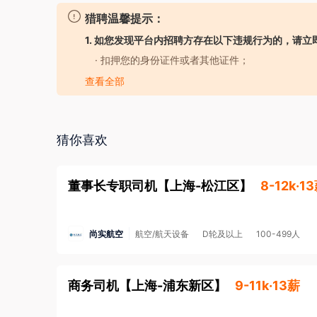
        集团官网：www.zijiang.com
猎聘温馨提示：
1. 如您发现平台内招聘方存在以下违规行为的，请立
· 扣押您的身份证件或者其他证件；
· 要求您提供担保人、担保金或者以其他名义向您
查看全部
· 强迫您入股或者向您集资；
· 以招聘名义牟取不正当利益；
· 发布虚假招聘广告信息；
猜你喜欢
· 工作时长违反劳动法规定；
· 存在其他损害您的合法权益的行为。
董事长专职司机
【
上海-松江区
】
8-12k·1
2. 如您应聘的岗位属于涉外劳务合作/海外岗位的
金安全，防范招聘欺诈。
了解更多安全防范知识>
尚实航空
航空/航天设备
D轮及以上
100-499人
3. 本平台招聘方不向求职者提供任何收费服务。
商务司机
【
上海-浦东新区
】
9-11k·13薪