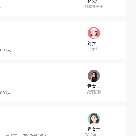
林先生
总裁办主任
人
刘女士
招聘
0000人
尹女士
资深招聘
0000人
瞿女士
TA Partner
路
已上市
2000-5000人