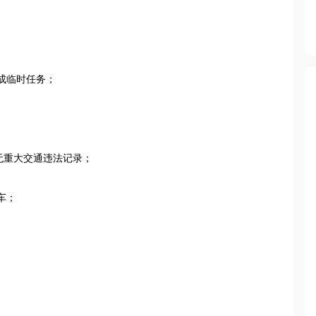
临时任务；

无重大交通违法记录；

；

。