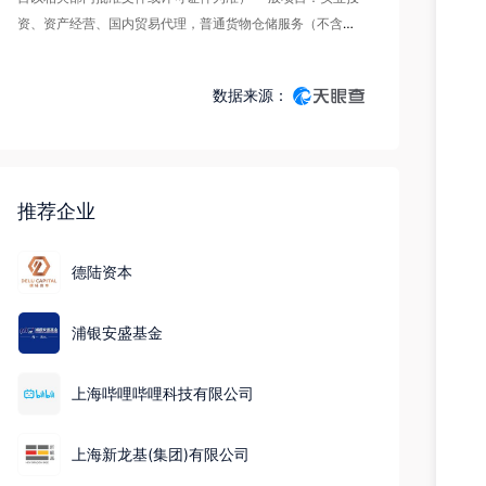
资、资产经营、国内贸易代理，普通货物仓储服务（不含危
险化学品等需许可审批的项目），工程管理服务，信息咨询
服务（不含许可类信息咨询服务），市场营销策划，会议及
数据来源：
展览服务，财务咨询，城市绿化管理，林业产品销售。（除
依法须经批准的项目外，凭营业执照依法自主开展经营活
动）
推荐企业
德陆资本
浦银安盛基金
上海哔哩哔哩科技有限公司
上海新龙基(集团)有限公司