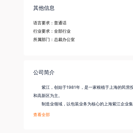
其他信息
语言要求：普通话
行业要求：全部行业
所属部门：总裁办公室
公司简介
       紫江，创始于1981年，是一家根植于上海
和高新区为主。

       制造业领域，以包装业务为核心的上海紫江企业
       高新区领域，主要从事紫竹国家高新技术产业
查看全部
       紫江成立40多年来，以“产业报国、科教兴
贡献己力。
