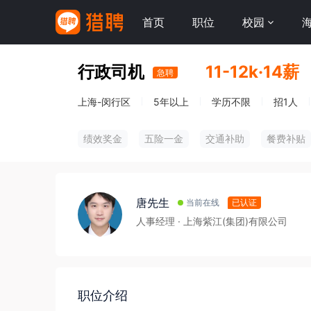
首页
职位
校园
行政司机
11-12k·14薪
急聘
上海-闵行区
5年以上
学历不限
招1人
绩效奖金
五险一金
交通补助
餐费补贴
唐先生
当前在线
已认证
人事经理
· 上海紫江(集团)有限公司
职位介绍