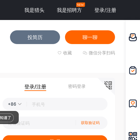
NEW
我是猎头
我是招聘方
登录/注册
投简历
聊一聊
邀请应
聘
收藏
微信分享扫码
我的投
递
登录/注册
密码登录
+86
我的收
藏
获取验证码