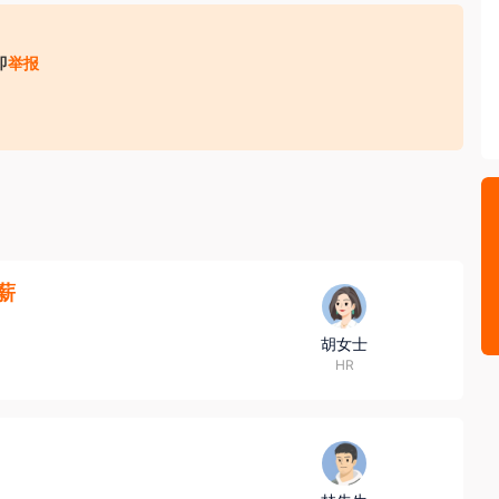
即
举报
收取财物（ 如培训费、体检费、资料费、置装费、押金等）；
3薪
，请务必核实招聘方对外劳务合作资质取得情况，同时注意自身资
胡女士
HR