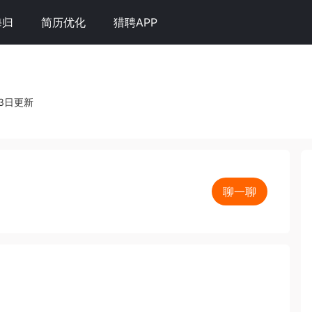
海归
简历优化
猎聘APP
3日更新
聊一聊