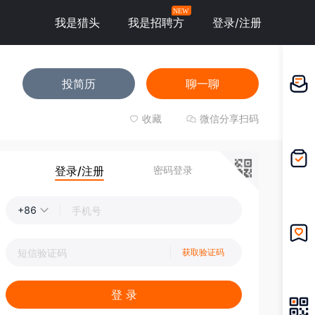
NEW
我是猎头
我是招聘方
登录/注册
投简历
聊一聊
邀请应
聘
收藏
微信分享扫码
登录/注册
密码登录
我的投
递
+86
获取验证码
我的收
藏
登 录