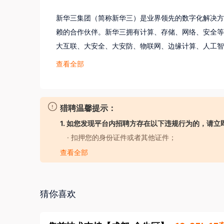
新华三集团（简称新华三）是业界领先的数字化解决方
赖的合作伙伴。新华三拥有计算、存储、网络、安全等
大互联、大安全、大安防、物联网、边缘计算、人工智
华三也是HPE品牌的服务器、存储和技术服务的中国独
查看全部
在数字经济新时代，新华三坚持“应用驱动，融绘数字
的研发人员占比超过50%，截至2019年1月底，专利申
猎聘温馨提示：
1. 如您发现平台内招聘方存在以下违规行为的，请立
植根中国，新华三始终以客户需求为导向，深耕行业三
· 扣押您的身份证件或者其他证件；
融、电力、能源、医疗、教育、交通、互联网、制造业
· 要求您提供担保人、担保金或者以其他名义向您
查看全部
个国家和地区，尤其是欧洲和北美市场，客户包括沃达
· 强迫您入股或者向您集资；
俄罗斯联邦储蓄银行、三星电子、巴西世界杯等。

· 以招聘名义牟取不正当利益；
· 发布虚假招聘广告信息；
猜你喜欢
“融绘数字未来，共享美好生活”，这是新时代信息技
· 工作时长违反劳动法规定；
字经济时代的全新企业愿景。面向未来，新华三将以推
· 存在其他损害您的合法权益的行为。