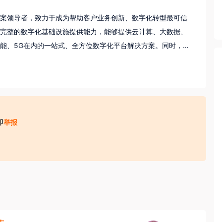
案领导者，致力于成为帮助客户业务创新、数字化转型最可信
完整的数字化基础设施提供能力，能够提供云计算、大数据、
能、5G在内的一站式、全方位数字化平台解决方案。同时，新
家提供商。

未来”的核心技术战略，以技术创新为发展引擎。目前，新华三
请总量超过9,697件，其中90%以上是发明专利。

即
举报
十余年，提供场景化客户化解决方案，支持运营商、政府、金
等各行各业数字化转型实践。服务全球，产品广泛应用于近百
收取财物（ 如培训费、体检费、资料费、置装费、押金等）；
丰、西班牙电信、瑞士电信、可口可乐、梦工厂、法国国铁、
术发展的远景，也是新华三作为数字化解决方案领导者屹立于数
动数字经济发展为目标，与广大客户和合作伙伴一道，共同创