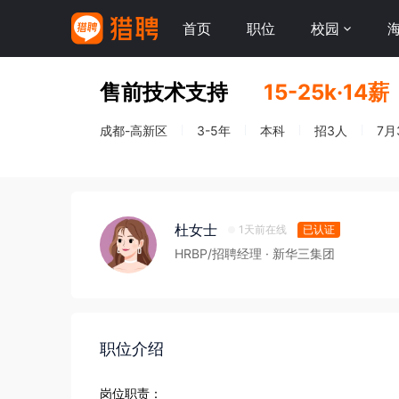
首页
职位
校园
售前技术支持
15-25k·14薪
成都-高新区
3-5年
本科
招3人
7月
杜女士
1天前在线
已认证
HRBP/招聘经理
· 新华三集团
职位介绍
岗位职责：
