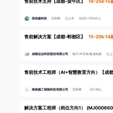
售前技术支持
【
成都-金牛区
】
19-25k·15
造人人悦享的美好生活。
2. 如您应聘的岗位属于涉外劳务合作/海外岗位的
金安全，防范招聘欺诈。
了解更多安全防范知识>
深信服科技
互联网
已上市
5000-10000人
3. 本平台招聘方不向求职者提供任何收费服务。
售前解决方案
【
成都-郫都区
】
15-20k·14
成都运达科技股份有限公司
电子/半导体/集成电路
已上
售前技术工程师（AI+智慧教育方向）
【
成都
海南德工智能科技有限公司
互联网
50-99人
解决方案工程师（岗位方向1） (MJ000660