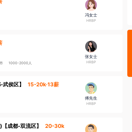
薪
，请务必核实招聘方对外劳务合作资质取得情况，同时注意自身资
冯女士
HRBP
薪
张女士
HRBP
市
1000-2000人
-武侯区
】
15-20k·13薪
傅先生
HRBP
)
【
成都-双流区
】
20-30k