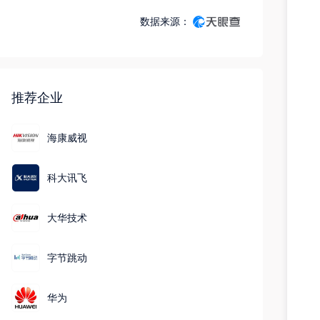
发；计算机软硬件及辅助设备零售；云计算设备销售；电子
数据来源：
元器件批发；电子元器件零售；通信设备销售；智能家庭消
费设备销售；互联网销售（除销售需要许可的商品）；信息
系统运行维护服务；信息系统集成服务；计算机系统服务；
数据处理和存储支持服务；云计算装备技术服务；互联网数
据服务；数据处理服务；大数据服务；信息技术咨询服务；
推荐企业
信息咨询服务（不含许可类信息咨询服务）；软件外包服
务；技术服务、技术开发、技术咨询、技术交流、技术转
海康威视
让、技术推广；计算机及通讯设备租赁；机械设备租赁；租
赁服务（不含许可类租赁服务）；采购代理服务；业务培训
科大讯飞
（不含教育培训、职业技能培训等需取得许可的培训）；技
术进出口；进出口代理；货物进出口；国内贸易代理(除依法
须经批准的项目外，凭营业执照依法自主开展经营活动)。(分
大华技术
支机构经营场所设在：浙江省杭州市萧山区闻堰街道延庆寺
路91号2幢、杭州市萧山区临浦镇百匠街88号2幢)
字节跳动
华为