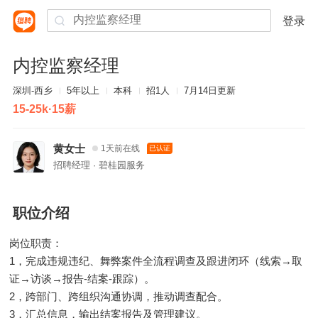
登录
内控监察经理
深圳-西乡
5年以上
本科
招1人
7月14日更新
15-25k·15薪
黄女士
1天前在线
已认证
招聘经理 · 碧桂园服务
职位介绍
岗位职责：
1，完成违规违纪、舞弊案件全流程调查及跟进闭环（线索→取
证→访谈→报告-结案-跟踪）。
2，跨部门、跨组织沟通协调，推动调查配合。
3，汇总信息，输出结案报告及管理建议。