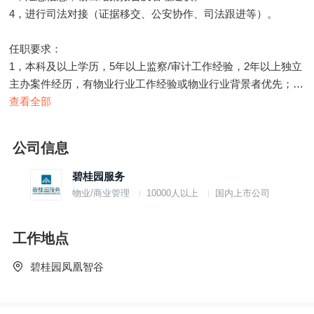
4，进行司法对接（证据移交、公安协作、司法跟进等）。
任职要求：
1，本科及以上学历，5年以上监察/审计工作经验，2年以上独立
主办案件经历，有物业行业工作经验或物业行业背景者优先；熟
悉数据分析、AI工具者优先。
查看全部
2，沟通能力：能独立完成涉案人员访谈取证，与业务、财务、
法务等部门高效沟通。
公司信息
3，综合分析能力：能从碎片线索中提炼核心事实，输出逻辑清
晰、结论明确的结案报告。
碧桂园服务
4，司法对接经验：熟悉经济案件报案流程及证据司法转化要
物业/商业管理
10000人以上
国内上市公司
求，能与公安、经侦有效对接。
5，有审计工作经验：熟悉财务凭证、合同审批、内控流程，能
工作地点
通过审计方法快速定位异常。
6，学习能力：迅速学习适应团队文化，能够灵活根据案情进
碧桂园凤凰智谷
展、团队要求等灵活进行适配调整。
附：岗位base顺德碧桂园总部，公司提供宿舍食堂，距离广州南