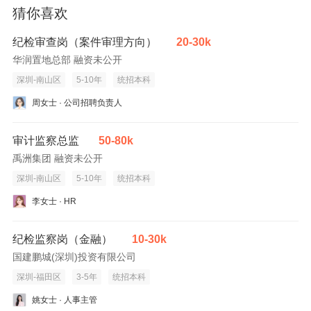
猜你喜欢
站15-20分钟车距
纪检审查岗（案件审理方向）
20-30k
华润置地总部 融资未公开
深圳-南山区
5-10年
统招本科
周女士 · 公司招聘负责人
审计监察总监
50-80k
禹洲集团 融资未公开
深圳-南山区
5-10年
统招本科
李女士 · HR
纪检监察岗（金融）
10-30k
国建鹏城(深圳)投资有限公司
深圳-福田区
3-5年
统招本科
姚女士 · 人事主管