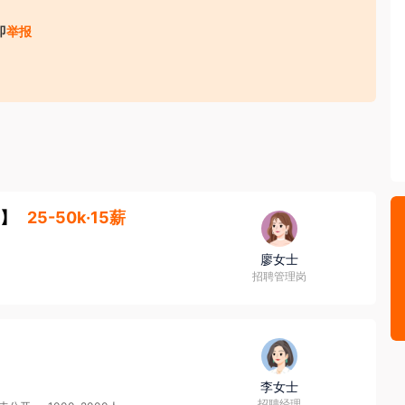
个国家和地区，产品供不应求，产品美誉度高。

即
举报
内建立了 3 所基础研究院，并与国内外知名高校和研究院所开
收取财物（ 如培训费、体检费、资料费、置装费、押金等）；
专业人才，不断完善和壮大高端人才队伍培养。公司目前拥有
重点本科及以上学历人员占比达到 75%以上，2019 年麦克韦尔
 CNAS 认证，通过电子烟产品及其材料的化学、电气相关项目
心专利技术。截至 2019 年底申请专利总数近 1600 项，
】
25-50k·15薪
技术于 2019 年荣获第 21 届中国专利优秀奖，这是在知识产
，请务必核实招聘方对外劳务合作资质取得情况，同时注意自身资
廖女士
招聘管理岗
尔打造成一个人人向往的五星级的家，让每个麦克韦尔人都能
大学生特训营会帮助您快速适应职场，为期 2 年的大学生跟踪
李女士
训、专业类知识培训、管理技能培训、领导力培训、高端外派
招聘经理