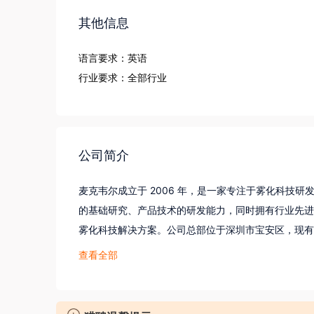
其他信息
语言要求：英语
行业要求：全部行业
公司简介
麦克韦尔成立于 2006 年，是一家专注于雾化科技
的基础研究、产品技术的研发能力，同时拥有行业先进
雾化科技解决方案。公司总部位于深圳市宝安区，现有 1
方米，员工近 20000 人。2020 年 7 月麦克韦尔
查看全部
 4000 亿，位列胡润 500 强 414 位。

【业绩与前景】

公司处于风口行业的前沿，得益于技术优势和良好的市场布