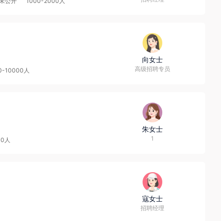
未公开
1000-2000人
起奋斗。

我们将会根据人才盘点结果及您个人的兴趣和能力为您提供专业化
的机会，培养综合能力与素质过硬的员工。

向女士
高级招聘专员
0-10000人
、员工宿舍、员工食堂、生活补助、通讯补助、员工旅游、节
朱女士
1
00人
寇女士
招聘经理