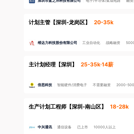
深圳市蓝之洋科技有限公司
电子/半导体/集成电路
融资
培训等都会让您获得持续进步，以更好的状态和公司一
【职业发展】

计划主管
【
深圳-龙岗区
】
20-35k
我们为您提供专业类和管理类 2 种职业发展通道，
建议。我们鼓励员工通过内部竞聘的方式获得横向发展
【福利待遇】

维达力科技股份有限公司
工业自动化
战略融资
500
福利：五险一金、商业保险、国家法定假期，带薪年假
日礼品、日常下午茶、各项社团协会等；

主计划经理
【
深圳
】
25-35k·14薪
工作时间：5 天 8 小时，周末双休。
倍思科技
智能硬件/消费电子
不需要融资
2000-50
生产计划工程师
【
深圳-南山区
】
18-28k
中兴通讯
通信设备
已上市
10000人以上