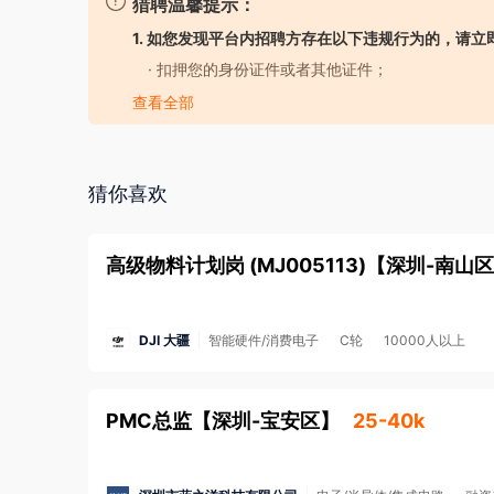
猎聘温馨提示：
额从 3 亿增长到 100 亿，产品远销海内外 60 多
1. 如您发现平台内招聘方存在以下违规行为的，请立
【技术实力】

· 扣押您的身份证件或者其他证件；
麦克韦尔非常重视技术创新和研发，目前已在全球范围
· 要求您提供担保人、担保金或者以其他名义向您
查看全部
展技术合作，积极引进外国专家、海外留学人员及高端
· 强迫您入股或者向您集资；
科技研发人员 600 余人，其中包含 30 名博士在内的
· 以招聘名义牟取不正当利益；
研发投入超过 3.09亿元。深圳总部分析测试中心通过
· 发布虚假招聘广告信息；
猜你喜欢
的检测和校准实验室认可。

· 工作时长违反劳动法规定；
公司在雾化芯、陶瓷发热体及电子雾化器等领域拥有多项核
· 存在其他损害您的合法权益的行为。
高级物料计划岗 (MJ005113)
【
深圳-南山区
已获得国内外授权的专利达 700 余件，陶瓷发热体雾化
2. 如您应聘的岗位属于涉外劳务合作/海外岗位的
金安全，防范招聘欺诈。
权领域，国内电子雾化科技企业拿下的第一个大奖。

了解更多安全防范知识>
【员工生活】

DJI 大疆
智能硬件/消费电子
C轮
10000人以上
3. 本平台招聘方不向求职者提供任何收费服务。
公司关注员工的价值实现和个人成长，致力于将麦克韦
幸福快乐的生活。

PMC总监
【
深圳-宝安区
】
25-40k
【培训体系】

我们为员工提供丰富完善的培训体系，配备专业导师。
培养计划助您快速成长进步。另外，日常通用类技能培