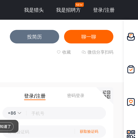
NEW
我是猎头
我是招聘方
登录/注册
投简历
聊一聊
邀请应
聘
收藏
微信分享扫码
我的投
递
登录/注册
密码登录
我的收
+86
藏
获取验证码