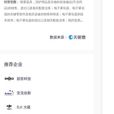
经营范围：
喷雾器具，洗护用品及生物科技保健品(不含药
品)的销售、进出口及相关配套业务；电子雾化器、电子雾化
器的关键零部件及相关设备的销售和研发；电子雾化器的技
术咨询；电子雾化器的进出口及相关配套业务；国内贸易及
技术进出口。汽车与设备租赁服务(不包括带操作人员的汽车
出租和设备租赁,不包括金融租赁活动)。（以上均不涉及外商
数据来源：
投资准入特别管理措施项目，限制的项目须取得许可后方可
经营）；电子专用材料研发；电子专用材料制造；电子专用
材料销售；电子元器件制造；电子元器件批发；电子元器件
零售；电子产品销售；五金产品批发；机械设备研发；电器
辅件销售；其他电子器件制造；五金产品制造；机械电气设
推荐企业
备销售；机械设备租赁；技术服务、技术开发、技术咨询、
技术交流、技术转让、技术推广。住房租赁；非居住房地产
韶音科技
租赁。（除依法须经批准的项目外，凭营业执照依法自主开
展经营活动）^电子雾化器、电子雾化器的关键零部件及相关
安克创新
设备的生产。（不涉及外商投资准入特别管理措施）；电子
烟、雾化物及电子烟用烟碱生产；技术进出口；货物进出
口。（依法须经批准的项目，经相关部门批准后方可开展经
DJI 大疆
营活动，具体经营项目以相关部门批准文件或许可证件为