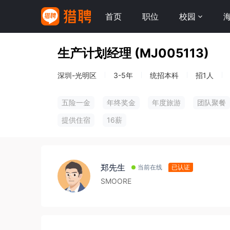
首页
职位
校园
生产计划经理 (MJ005113)
深圳-光明区
3-5年
统招本科
招1人
五险一金
年终奖金
年度旅游
团队聚餐
提供住宿
16薪
郑先生
当前在线
已认证
SMOORE