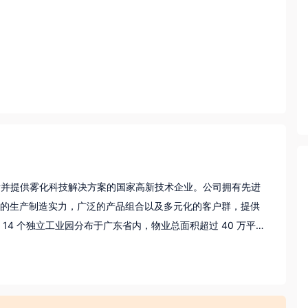
研发并提供雾化科技解决方案的国家高新技术企业。公司拥有先进
的生产制造实力，广泛的产品组合以及多元化的客户群，提供
4 个独立工业园分布于广东省内，物业总面积超过 40 万平
全资控股的思摩尔国际在香港上市，股票代码 06969.HK，市值约
局，业绩连续数年几何式增长，从 2015 年2020年，销售