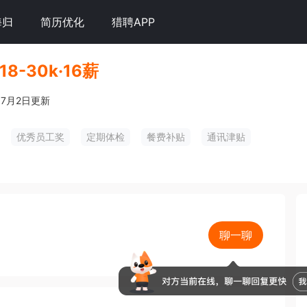
海归
简历优化
猎聘APP
18-30k·16薪
7月2日更新
优秀员工奖
定期体检
餐费补贴
通讯津贴
聊一聊