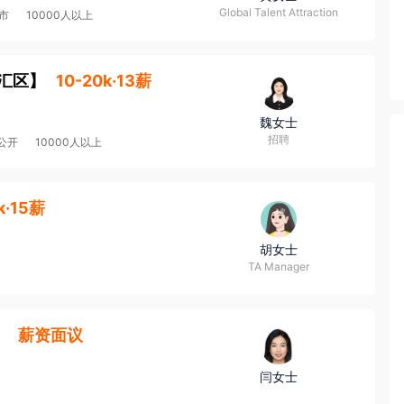
Global Talent Attraction
市
10000人以上
汇区
】
10-20k·13薪
魏女士
招聘
公开
10000人以上
k·15薪
胡女士
TA Manager
】
薪资面议
闫女士