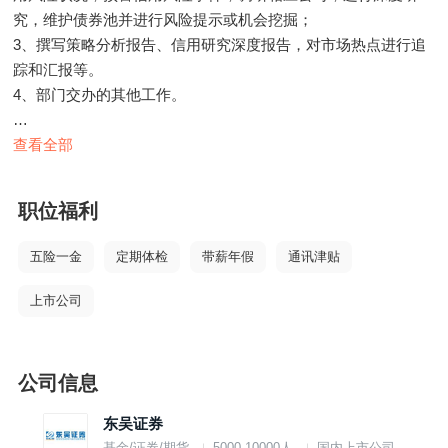
究，维护债券池并进行风险提示或机会挖掘；
3、撰写策略分析报告、信用研究深度报告，对市场热点进行追
踪和汇报等。
4、部门交办的其他工作。
任职要求：
查看全部
1、硕士及以上学位，具备数学/计算机及金融/金融工程等工科和
经济学及资产定价理论方面复合学科背景者优先，具有扎实的数
职位福利
学及工程学基础；
2、2年及以上相关领域任职经验，具有买方相关研究经验优先
五险一金
定期体检
带薪年假
通讯津贴
(尤其是金融、产控、周期等产业债研究经验者优先)，应聘时需
提供1-2篇过往工作期间独立完成的研究报告；
上市公司
3、具有良好的数理逻辑以及学习能力，具备一定的编程能力，
精通Python等技术优先；
4、有体育锻炼习惯，能独立开展研究工作，工作有激情，具有
公司信息
抗压能力。
东吴证券
基金/证券/期货
5000-10000人
国内上市公司