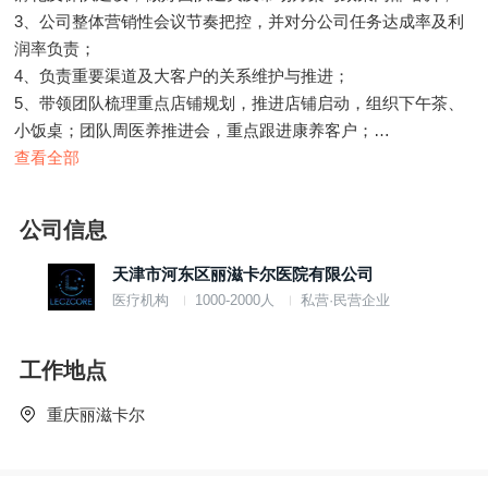
3、公司整体营销性会议节奏把控，并对分公司任务达成率及利
润率负责；
4、负责重要渠道及大客户的关系维护与推进；
5、带领团队梳理重点店铺规划，推进店铺启动，组织下午茶、
小饭桌；团队周医养推进会，重点跟进康养客户；
6、对区域市场、团队资源、营销数据进性深度多维分析，并结
查看全部
合市场提出改进及提升方案。
二、任职资格：
公司信息
1、大专以上学历，高度认可企业文化及经营战略，能接受快节
奏的工作状态；
天津市河东区丽滋卡尔医院有限公司
2、有大健康或细胞医疗等渠道资源，有销售经营及团队管理经
医疗机构
1000-2000人
私营·民营企业
验，并创造过千万以上业绩；
3、正能量，有创业精神和经营思维，能经受高压和挑战，逻辑
工作地点
思维能力强；
4、以身作则、成人达己，有目标有方法，努力实现团队价值及
重庆丽滋卡尔
客户价值。