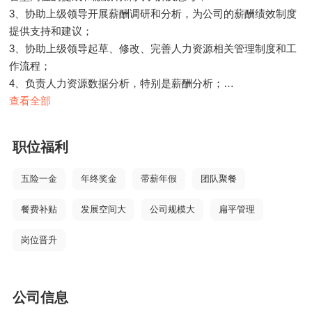
3、协助上级领导开展薪酬调研和分析，为公司的薪酬绩效制度
提供支持和建议；
3、协助上级领导起草、修改、完善人力资源相关管理制度和工
作流程；
4、负责人力资源数据分析，特别是薪酬分析；
5、其他薪酬激励相关。
查看全部
任职资格：
职位福利
1、本科及以上学历，教育或互联网行业优先；
2、熟悉薪酬、绩效模块，有5年以上激励奖金相关的实操经验，
五险一金
年终奖金
带薪年假
团队聚餐
了解主流管理思路；
3、具有良好的数据处理分析能力， 具备较强的逻辑思维能力。
餐费补贴
发展空间大
公司规模大
扁平管理
岗位晋升
公司信息