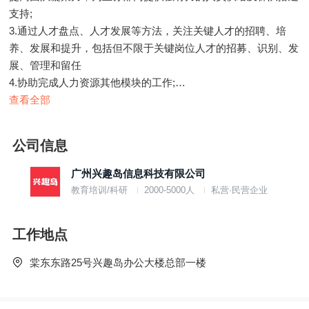
支持;
3.通过人才盘点、人才发展等方法，关注关键人才的招聘、培
养、发展和提升，包括但不限于关键岗位人才的招募、识别、发
展、管理和留任
4.协助完成人力资源其他模块的工作;
5.负责人力资源各项制度在部门的落地执行，并进行有效反馈和
查看全部
改进。
任职资格
公司信息
1、统招全日制本科及以上学历，人力资源、心理学、管理学、
企业管理相关专业优先;
广州兴趣岛信息科技有限公司
2、5年以上HRBP工作经验，互联网/新媒体行业优先考虑;
教育培训/科研
2000-5000人
私营·民营企业
3、熟悉人力资源的流程体系，在组织文化建设、绩效管理、员
工关系、组织发展等模块有丰富经验;
工作地点
4、有业务敏锐度，具备较强的逻辑思维能力、学习能力、应变
能力和抗压能力;
棠东东路25号兴趣岛办公大楼总部一楼
5、开朗热情，善于沟通，有良好的协调能力，责任心强。