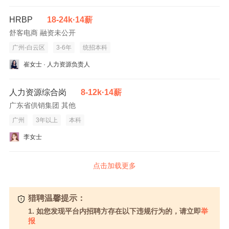
HRBP
18-24k·14薪
舒客电商 融资未公开
广州-白云区
3-6年
统招本科
崔女士 · 人力资源负责人
人力资源综合岗
8-12k·14薪
广东省供销集团 其他
广州
3年以上
本科
李女士
点击加载更多
猎聘温馨提示：
1. 如您发现平台内招聘方存在以下违规行为的，请立即
举
报