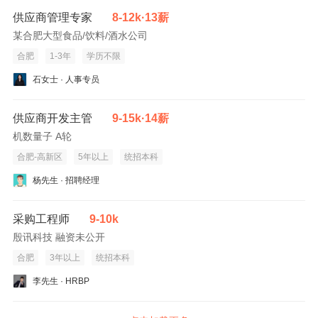
供应商管理专家
8-12k·13薪
某合肥大型食品/饮料/酒水公司
合肥
1-3年
学历不限
石女士 · 人事专员
供应商开发主管
9-15k·14薪
机数量子 A轮
合肥-高新区
5年以上
统招本科
杨先生 · 招聘经理
采购工程师
9-10k
殷讯科技 融资未公开
合肥
3年以上
统招本科
李先生 · HRBP