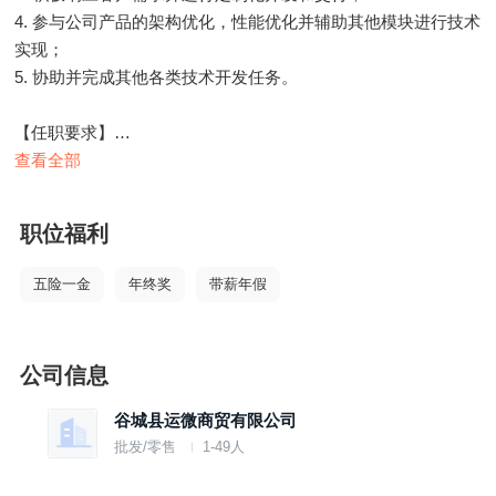
4. 参与公司产品的架构优化，性能优化并辅助其他模块进行技术
实现；
5. 协助并完成其他各类技术开发任务。
【任职要求】
1. 具备良好的编程能力和学习能力；
查看全部
2. 熟悉相关开发工具和框架；
3. 能独立完成开发框架的设计和搭建工作；
职位福利
4. 具备数据库设计能力；
5. 具备较强的解决问题能力，有较强的协调、沟通能力和团队精
五险一金
年终奖
带薪年假
神。
公司信息
谷城县运微商贸有限公司
批发/零售
1-49人